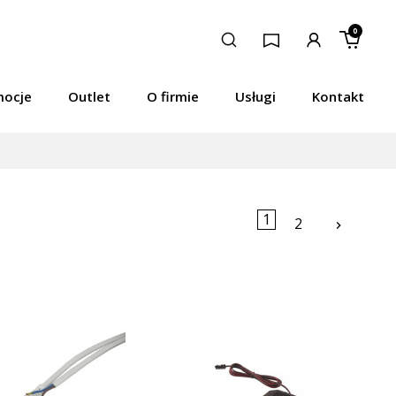
0
mocje
Outlet
O firmie
Usługi
Kontakt
1
Następ
2
keyboard_arrow_right