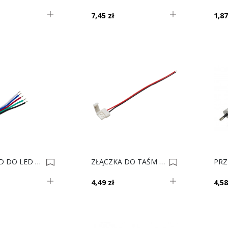
7,45 zł
1,87
PRZEWÓD DO LED 5x0,32 Mm2 RGBW 0018104
ZŁĄCZKA DO TAŚM LED ZLP8MM PASEK-PRZEWÓD 1M 0012476
4,49 zł
4,58