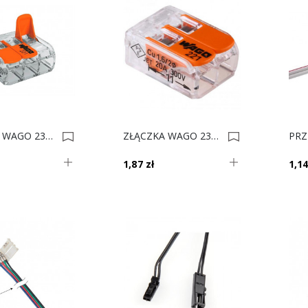
ZŁĄCZKA WAGO 230V 3pkt H 0010733
ZŁĄCZKA WAGO 230V 2pkt H 0010732
1,87 zł
1,14