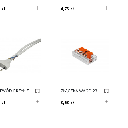
 zł
4,75 zł
PRZEWÓD PRZYŁ Z WTYCZKĄ BIAŁY 1m 0012475
ZŁĄCZKA WAGO 230V 5pkt H 0010734
 zł
3,63 zł