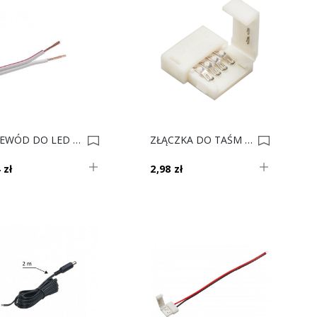
PRZEWÓD DO LED 2x0,35 Mm2 BIAŁY (op.100m) 0009323
ZŁĄCZKA DO TAŚM LED RGB 10mm PASEK-PASEK 0008834
 zł
2,98 zł