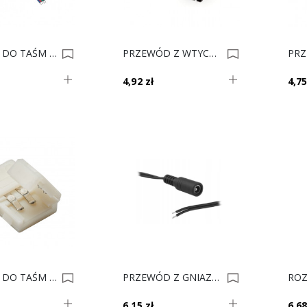
ZŁĄCZKA DO TAŚM LED RGB 10mm PAS+PRZEW 15cm 0008425
PRZEWÓD Z WTYCZKĄ I GNIAZDEM JSTM 2mb KS 0008093
4,92 zł
4,75
ZŁĄCZKA DO TAŚM LED ZL8MM PASEK-PASEK 0007177
PRZEWÓD Z GNIAZDEM DO JACK 2mb H 0007088
6,15 zł
6,68