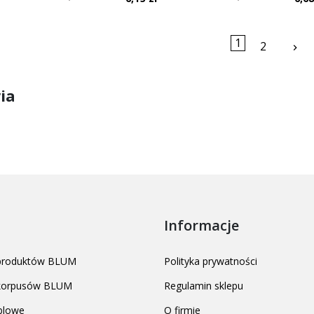
1
Na
2
keyboard_arrow_right
ia
Informacje
 produktów BLUM
Polityka prywatności
 korpusów BLUM
Regulamin sklepu
blowe
O firmie