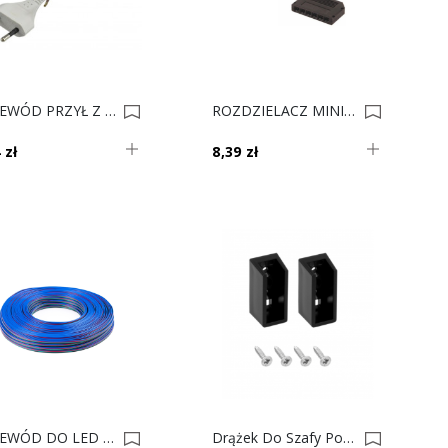
PRZEWÓD PRZYŁ Z WTYCZKĄ BIAŁY 3m 0034320
ROZDZIELACZ MINI CZARNY 6pkt. Z Przew. 2 M I Wtyczką Mini-Kon. 0021794
 zł
8,39 zł
PRZEWÓD DO LED 4x0,32 Mm2, Żyły RGB 4 Kolory 0021186
Drążek Do Szafy Podświetlany SLIM Czarny ROZETA (2szt.) 0019610