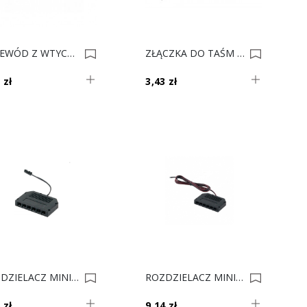
PRZEWÓD Z WTYCZKĄ DO JACK 2mb HL 0007547
ZŁĄCZKA DO TAŚM LED ZLP8MM PASEK-PRZEWÓD 0007178
 zł
3,43 zł
ROZDZIELACZ MINI CZARNY 6pkt. 15cm HL 0006645
ROZDZIELACZ MINI CZARNY 6pkt. 200cm HL 0006132
 zł
9,14 zł