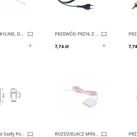
PROFIL SKYLINE, Dystans Silikonowy Fi 3,30-3,50 2m 0034814
PRZEWÓD PRZYŁ Z WTYCZKĄ CZARNY 3m 0034321
7,74 zł
7,74
Drążek Do Szafy Podświetlany SLIM Biały ROZETA (2szt.) 0021469
ROZDZIELACZ MINI BIAŁY 3pkt. Z Przew. 2m I Wtyczką Mini-Kon. 0021332