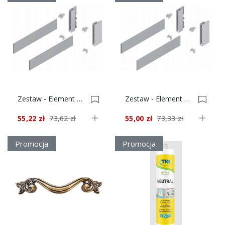
Zestaw - Element Dekoracyjny + Uchwyt, Tandembox Antaro Wys. C Dł.650 Czarny 0022603
Zestaw - Element Dekoracyjny + Uchwyt, Tandembox Antaro Wys. D Dł.450 Biały 0022597
55,22 zł
73,62 zł
55,00 zł
73,33 zł
Promocja
Promocja