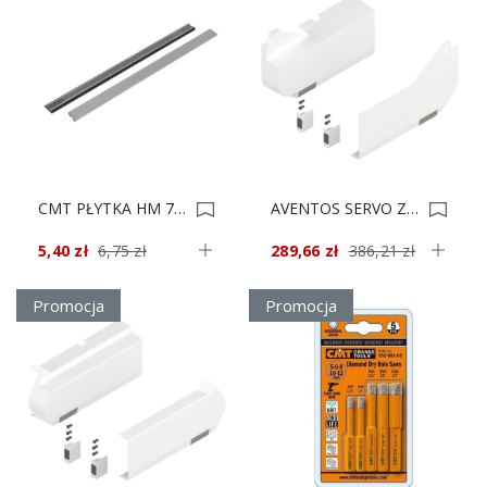
CMT PŁYTKA HM 7,5x12x1.5mm HC05 Uni 75122 0020708
AVENTOS SERVO ZAŚLEPKI BIAŁE 21L8020 *** 0020421
5,40 zł
6,75 zł
289,66 zł
386,21 zł
Promocja
Promocja