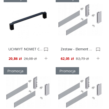
UCHWYT NOMET C-5289 P61 CZARNY MAT L-320 *** 0033412
Zestaw - Element Dekoracyjny + Uchwyt, Tandembox Antaro Wys. D Dł.650 Czarny 0022620
20,86 zł
26,08 zł
62,05 zł
82,73 zł
Promocja
Promocja