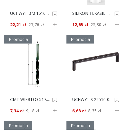
UCHWYT BM 15169Z09600.07 160x30/96 0022484
SILIKON TEKASIL NEUTRAL Biały 280ml 0021831
22,21 zł
27,76 zł
12,65 zł
25,30 zł
Promocja
Promocja
CMT WIERTŁO 517.030.31 NP HS D3 I33 L61 S3 RH 0021423
UCHWYT S 22516-0128 CZARNY LAK. *** 0021215
7,34 zł
9,18 zł
6,68 zł
8,35 zł
Promocja
Promocja