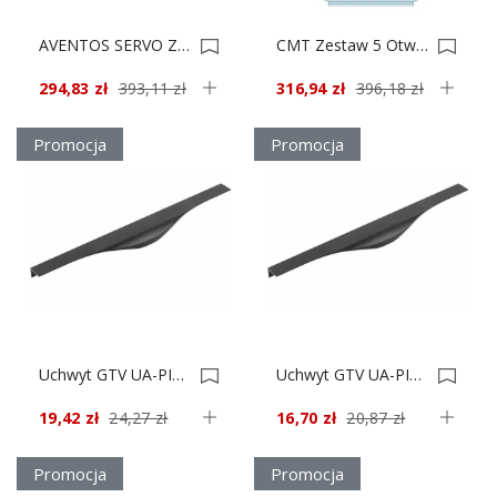
AVENTOS SERVO ZAŚLEPKI BIAŁE 21F8020 *** 0020420
CMT Zestaw 5 Otwornic (5,6,8,10,12) Do Pracy Na Sucho 552-001-05 0020349
294,83 zł
393,11 zł
316,94 zł
396,18 zł
Promocja
Promocja
Uchwyt GTV UA-PICADO-256-596-20M Czarny Mat *** 0020347
Uchwyt GTV UA-PICADO-224-496-20M Czarny Mat *** 0020346
19,42 zł
24,27 zł
16,70 zł
20,87 zł
Promocja
Promocja