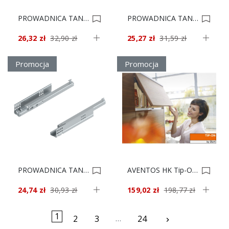
PROWADNICA TANDEM 550F5000 BEZ BLUMOT*** 0019388
PROWADNICA TANDEM 550F4000 BEZ BLUMOT*** 0019386
26,32 zł
32,90 zł
25,27 zł
31,59 zł
Promocja
Promocja
PROWADNICA TANDEM 550F3500 BEZ BLUMOT*** 0019385
AVENTOS HK Tip-On SIŁ 20K2300T + 20K8000 Szara 0019299
24,74 zł
30,93 zł
159,02 zł
198,77 zł
1
…
Następny
2
3
24
keyboard_arrow_right