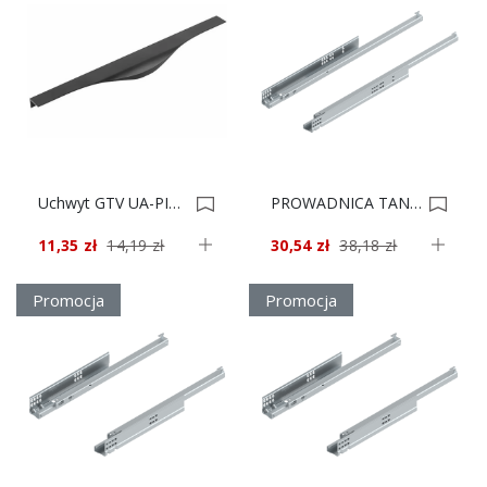
Uchwyt GTV UA-PICADO-256-296-20M Czarny Mat *** 0020345
PROWADNICA TANDEM 550F5500 BEZ BLUMOT*** 0019389
11,35 zł
14,19 zł
30,54 zł
38,18 zł
Promocja
Promocja