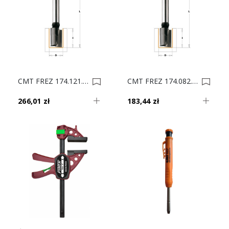
CMT FREZ 174.121.11 HM D12 I40 L90 S8 0022184
CMT FREZ 174.082.11 HM D8 I40 L90 S8 0022183
266,01 zł
183,44 zł