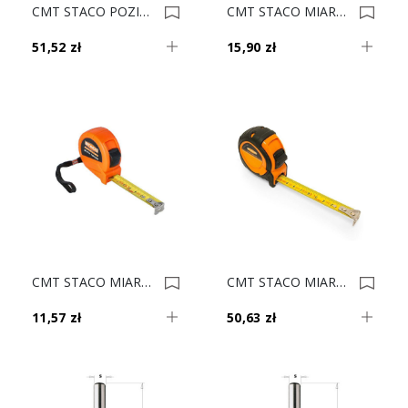
CMT STACO POZIOMICA 400mm 32023 0023156
CMT STACO MIARA ZWIJANA EASYLINE 5m 31085 0023155
51,52 zł
15,90 zł
CMT STACO MIARA ZWIJANA EASYLINE 3m 31083 0023154
CMT STACO MIARA ZWIJANA 8m 31008 0023153
11,57 zł
50,63 zł