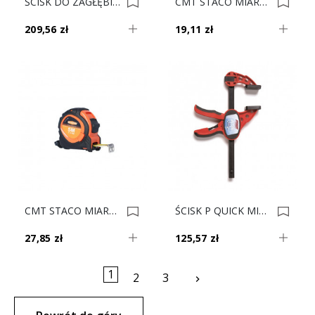
ŚCISK DO ZAGŁĘBIARKI 15cm P52105 (2szt.) 0013427
CMT STACO MIARA ZWIJANA 3m 31033 0011219
209,56 zł
19,11 zł
CMT STACO MIARA ZWIJANA 5m 31005 0011190
ŚCISK P QUICK MINI- 15cm/5,5cm P52414 (op. 16 Szt) 0010752
27,85 zł
125,57 zł
1
Następny
2
3
keyboard_arrow_right