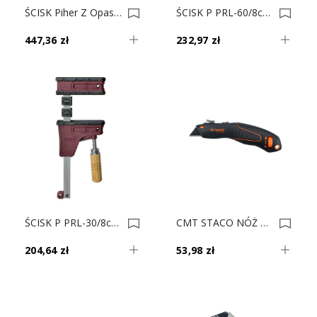
ŚCISK Piher Z Opaską Stalową Czworokąt 2.5x500cm 0023177
ŚCISK P PRL-60/8cm P02660 0023176
447,36 zł
232,97 zł
ŚCISK P PRL-30/8cm P02630 0023175
CMT STACO NÓŻ WYSUWANY HEAVY DUTY Trapezowy 46060 0023163
204,64 zł
53,98 zł