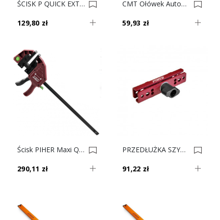
ŚCISK P QUICK EXTRA-015cm/8cm P52615 0020846
CMT Ołówek Automtyczny Z Temperówką PCL-3 0020051
129,80 zł
59,93 zł
Ścisk PIHER Maxi Quick 1250x94mm Odwracalny 0019535
PRZEDŁUŻKA SZYN DO ŚCISKÓW PIHER QUICK P52506 0018948
290,11 zł
91,22 zł