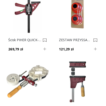
Ścisk PIHER QUICK-EXTRA 125 Cm P52625 0023182
ZESTAW PRZYSSAWEK (2szt) UDZWIG 10kg P30129 0023180
269,79 zł
121,29 zł