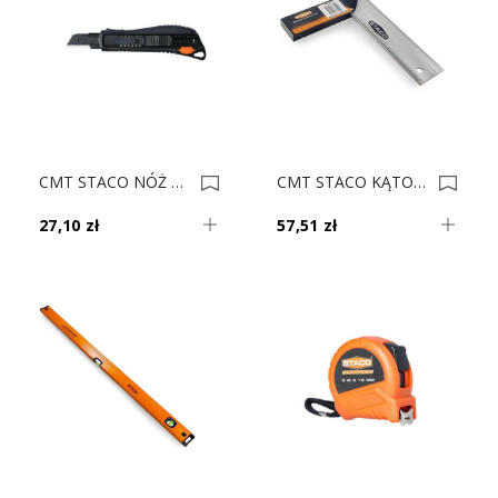
CMT STACO NÓŻ WYSUWANY HEAVY DUTY 46037 0023162
CMT STACO KĄTOWNIK ALUMINOWY 250mm 33251 0023159
27,10 zł
57,51 zł