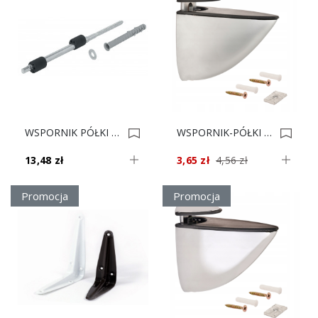
WSPORNIK PÓŁKI H REGIMEN Z Gw* 283.32.014 0006111
WSPORNIK-PÓŁKI TUKAN MINI ALUM-RAL EXTRA 0005676
13,48 zł
3,65 zł
4,56 zł
Promocja
Promocja