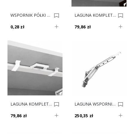
WSPORNIK PÓŁKI WURTH DO SZKŁA A0683311130961 TYP 1 K-LINE Chrom 0020217
LAGUNA KOMPLET SPRZĘGAJĄCY DO WSPORNIKÓW Czarny Mat 4468-3 L 0016058
0,28 zł
79,86 zł
LAGUNA KOMPLET SPRZĘGAJĄCY DO WSPORNIKÓW Biały Mat 4468-2 L 0016057
LAGUNA WSPORNIK BLATU 50kg Biały Mat (2szt) 4466-2 L 0016055
79,86 zł
250,35 zł