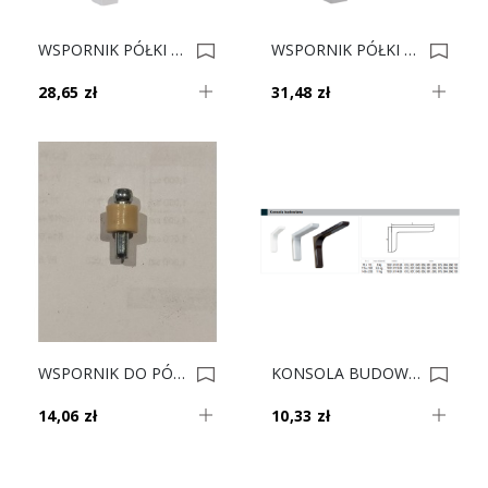
WSPORNIK PÓŁKI S 22943 CHROM POŁYSK 0010437
WSPORNIK PÓŁKI S 22943 CHROM MAT 0010424
28,65 zł
31,48 zł
WSPORNIK DO PÓŁEK BUK Op. 200 0010393
KONSOLA BUDOWLANA L-180 SREBRO Nr4 0009598
14,06 zł
10,33 zł