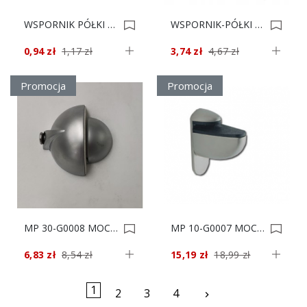
WSPORNIK PÓŁKI WP-3 BRĄZOWY 125x150 0005405
WSPORNIK-PÓŁKI TUKAN MINI CHROM EXTRA 0005008
0,94 zł
1,17 zł
3,74 zł
4,67 zł
Promocja
Promocja
MP 30-G0008 MOCOWANIE PÓŁKI*** 0004889
MP 10-G0007 MOCOWANIE PÓŁKI*** 0004888
6,83 zł
8,54 zł
15,19 zł
18,99 zł
1
Następny
2
3
4
keyboard_arrow_right