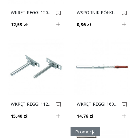
WKRĘT REGGI 120mm KOŁEK PÓŁKI WURTH 0007454
WSPORNIK PÓŁKI SZKLANEJ Z PRZYSS PROSTY SL3 0007250
12,53 zł
0,36 zł
WKRĘT REGGI 112mm KOŁEK PÓŁKI WURTH 0006813
WKRĘT REGGI 160mm KOŁEK PÓŁKI WURTH 0006812
15,40 zł
14,76 zł
Promocja