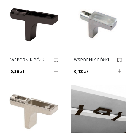
WSPORNIK PÓŁKI WURTH DO SZKŁA CZARNY K-LINE 0022539
WSPORNIK PÓŁKI WURTH WKŁADKA SILIKONOWA A0683311139961 0020218
0,36 zł
0,18 zł