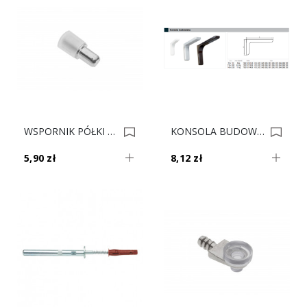
WSPORNIK PÓŁKI GTV MR-ZSL011-01 G Op.100 0008740
KONSOLA BUDOWLANA L-240 CALVADOS Nr4G 0007978
5,90 zł
8,12 zł