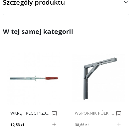
Szczegóły produktu
W tej samej kategorii
WKRĘT REGGI 120mm KOŁEK PÓŁKI WURTH 0007454
WSPORNIK PÓŁKI 500 CZARNY 0035040
12,53 zł
38,66 zł