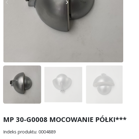
keyboard_arrow_left
keyboard_arrow_right
Poprzedni
Następny
MP 30-G0008 MOCOWANIE PÓŁKI***
Indeks produktu: 0004889