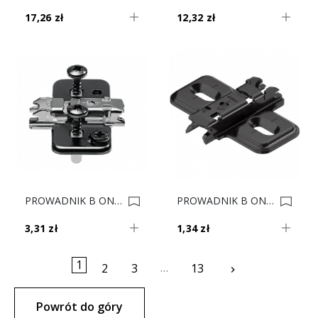
17,26 zł
12,32 zł
PROWADNIK B ONYKS CLIP 174H7100E EXPAN. H-0 0022133
PROWADNIK B ONYKS CLIP 173L6100 H-0 V500 0022107
3,31 zł
1,34 zł
1
…
Następny
2
3
13
keyboard_arrow_right
Powrót do góry