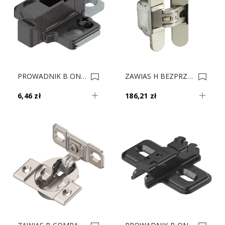
PROWADNIK B ONYKS CLIP 175H9190 H-9 0035429
ZAWIAS H BEZPRZYLG 30 UNIWER/KUBICA 927.91.540 *** 0034621
6,46 zł
186,21 zł