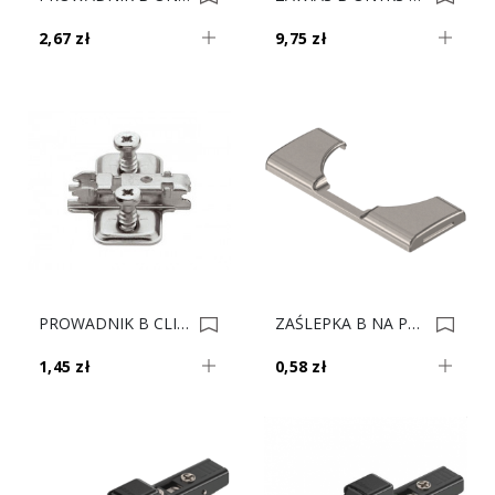
2,67 zł
9,75 zł
PROWADNIK B CLIP 173L8100.21 H-0 EURO DB 0033453
ZAŚLEPKA B NA PUSZKE ZAWIASU 155' 70T7504 0022684
1,45 zł
0,58 zł