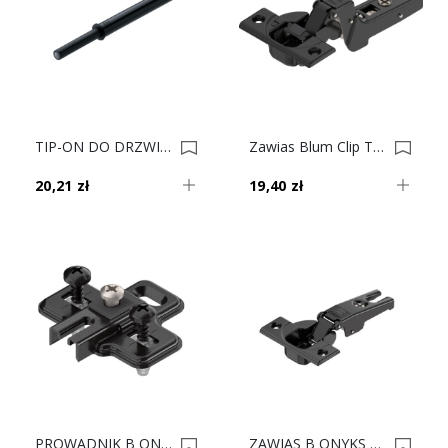
TIP-ON DO DRZWI DŁ+odbojnik. Mocny Czarny 956A1006F 0033576
Zawias Blum Clip Top Blumotion 95' 71B9750 Do Drzwi Profilowanych, Wpuszczanych ONYX 0033567
20,21 zł
19,40 zł
PROWADNIK B ONYKS MODUL 194K6100 EXP LODÓWKA 0033500
ZAWIAS B ONYKS DO LODÓWKI 91K9550.21 0033499