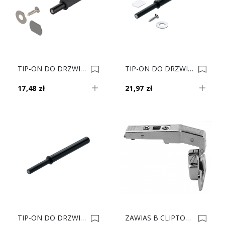
TIP-ON DO DRZWI KRÓTKI Czarny CS-M 956.1004 0022343
TIP-ON DO DRZWI DŁUGI Czarny CS-M 956A1004 0022342
17,48 zł
21,97 zł
TIP-ON DO DRZWI DŁ+odbojnik CS 956A1006 Czarny Carbon Mat 0022341
ZAWIAS B CLIPTOP TIPON RÓWNOL 83' 78T9550.83 0022262