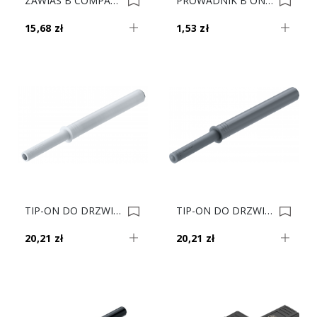
ZAWIAS B COMPACT 107' Ze Sprężyną 38B355AF22 0034472
PROWADNIK B ONYKS CLIP 173L6130 H-3 V500 0034166
15,68 zł
1,53 zł
TIP-ON DO DRZWI DŁ+odbojnik. Mocny Biały 956A1006F 0033580
TIP-ON DO DRZWI DŁ+odbojnik. Mocny Szary 956A1006F 0033579
20,21 zł
20,21 zł