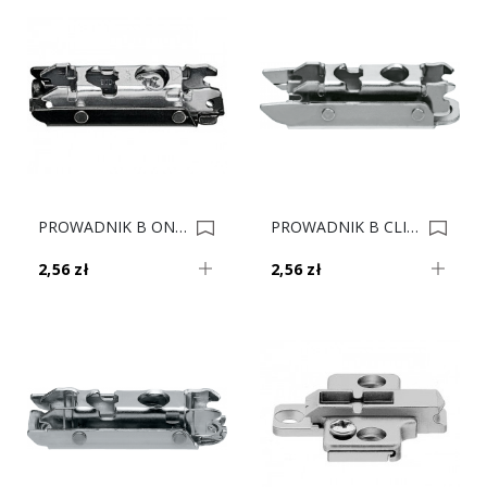
PROWADNIK B ONYKS CLIP 175H3100 HK-S HF V500 0010473
PROWADNIK B CLIP 175H3130 H-3 0009747
2,56 zł
2,56 zł