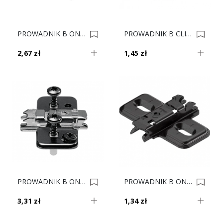
PROWADNIK B ONYKS MODUL 194K6100 EXP LODÓWKA 0033500
PROWADNIK B CLIP 173L8100.21 H-0 EURO DB 0033453
2,67 zł
1,45 zł
PROWADNIK B ONYKS CLIP 174H7100E EXPAN. H-0 0022133
PROWADNIK B ONYKS CLIP 173L6100 H-0 V500 0022107
3,31 zł
1,34 zł