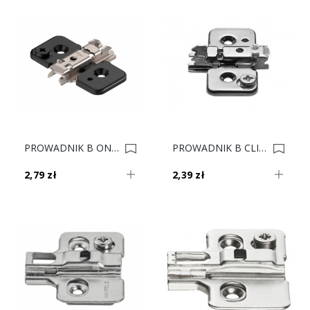
PROWADNIK B ONYKS CLIP 173H7100 H-0 V500 0020751
PROWADNIK B CLIP 173H7100 H-0 V500 0020337
2,79 zł
2,39 zł