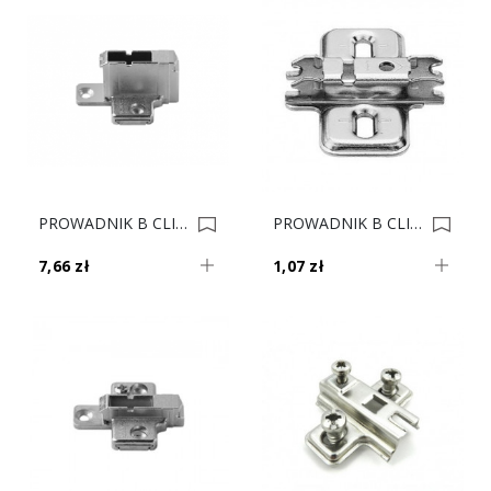
PROWADNIK B CLIP 175H7190.22MPL H-18 0007139
PROWADNIK B CLIP 173L6130 H-3 0006371
7,66 zł
1,07 zł