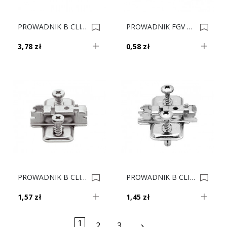
PROWADNIK B CLIP 175H7130 H-3 0006187
PROWADNIK FGV H-0 Z EURO 0005718
3,78 zł
0,58 zł
PROWADNIK B CLIP 173L8130 H-3 EURO V500 0005437
PROWADNIK B CLIP 174E6100 EXPANDO DN 0005090
1,57 zł
1,45 zł
1
Następny
2
3
keyboard_arrow_right