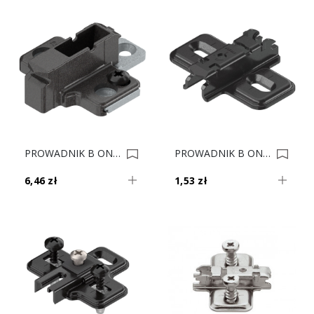
PROWADNIK B ONYKS CLIP 175H9190 H-9 0035429
PROWADNIK B ONYKS CLIP 173L6130 H-3 V500 0034166
6,46 zł
1,53 zł