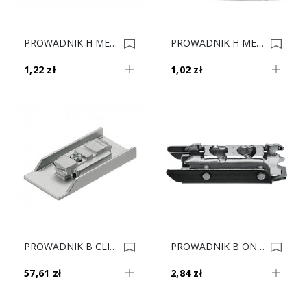
PROWADNIK H METALLA CLIP H-2 311.70.612 0019895
PROWADNIK H METALLA CLIP H-0 311.70.610 0015578
1,22 zł
1,02 zł
PROWADNIK B CLIP 175M4C20N CRISTALLO NOWY 0014590
PROWADNIK B ONYKS CLIP 175H3130 H-3 V500 0010476
57,61 zł
2,84 zł