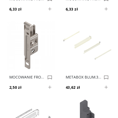
6,33 zł
6,33 zł
MOCOWANIE FRONTU MBX ZSF.1700 M/K/H P 0006321
METABOX BLUM.320N5500C15 MX KREM 5.4cm 0005695
2,50 zł
43,62 zł