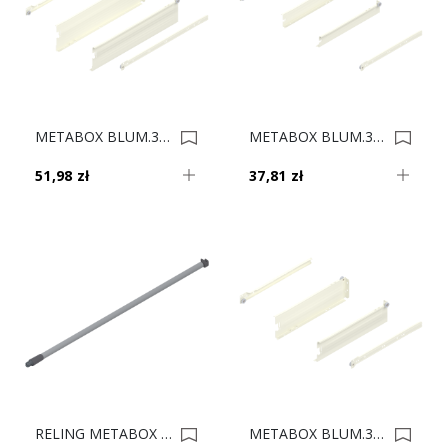
METABOX BLUM.320K5000C15 MX KREM 12cm 0003640
METABOX BLUM.320N3500C15 MX KREM 5.4cm 0003555
51,98 zł
37,81 zł
RELING METABOX ZRG.521V SZARY 55 Cm 0003041
METABOX BLUM.320M5500C15 MX KREM 8.6cm 0002404