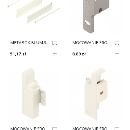
METABOX BLUM.320K4500C15 MX KREM 12cm 0006643
MOCOWANIE FRONTU MBX ZSF.1510.05 N-54 L 0006439
51,17 zł
8,89 zł
MOCOWANIE FRONT MBX M Krem ZIF.3000.03 L ** 0006401
MOCOWANIE FRONT MBX M Krem ZIF.3000.02 P ** 0006400