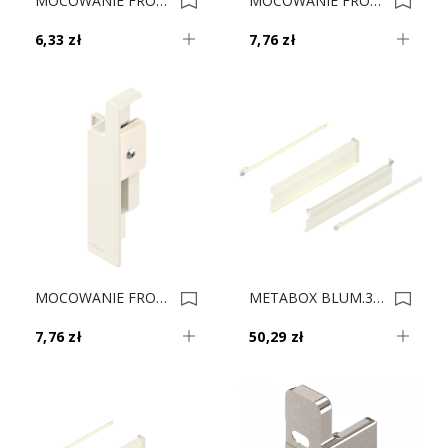
MOCOWANIE FRONT MBX N Krem ZIF.3010.02 P ** 0007874
MOCOWANIE FRONT MBX K Krem ZIF.3030 L ** 0007769
6,33 zł
7,76 zł
MOCOWANIE FRONT MBX K Krem ZIF.3030 P ** 0007768
METABOX BLUM.320K4000C15 MX KREM 12cm 0007058
7,76 zł
50,29 zł