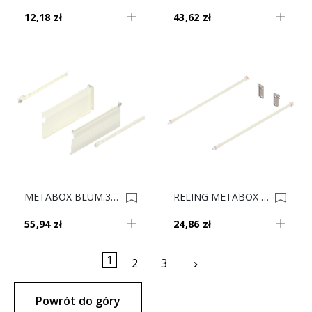
12,18 zł
43,62 zł
METABOX BLUM.320H3500C15 MX KREM 15cm 0001707
RELING METABOX ZRE.521S KREM 55 Cm 0001373
55,94 zł
24,86 zł
1
Następny
2
3
keyboard_arrow_right
Powrót do góry