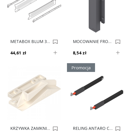
METABOX BLUM 320M5500C15 MX SZARY 8.6cm 0005055
MOCOWANIE FRONT MBX H Szare ZIF.3050 L ** 0004878
44,61 zł
8,54 zł
Promocja
KRZYWKA ZAMKNIĘCIA DO METABOX 295.5300 0004695
RELING ANTARO Czarny 65cm ZRG.587 L+P** 0004449