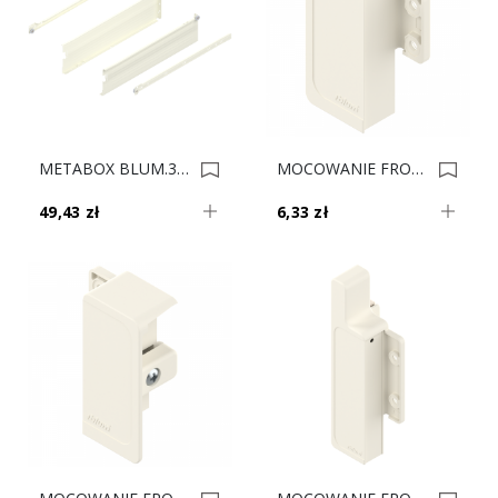
METABOX BLUM.320K3500C15 MX KREM 12cm 0014592
MOCOWANIE FRONT MBX N Krem ZIF.3010.03 L ** 0007875
49,43 zł
6,33 zł