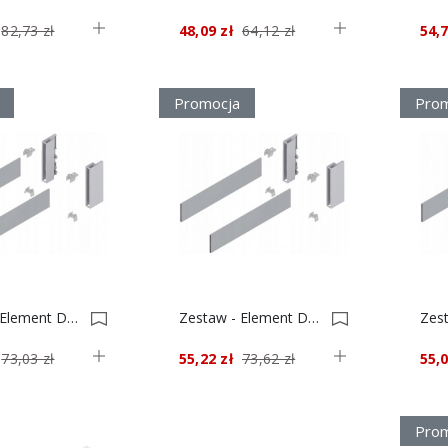
82,73 zł
48,09 zł
64,12 zł
54,7
Promocja
Prom
Zestaw - Element Dekoracyjny + Uchwyt, Tandembox Antaro Wys. C Dł.500 Czarny 0022604
Zestaw - Element Dekoracyjny + Uchwyt, Tandembox Antaro Wys. C Dł.650 Czarny 0022603
73,03 zł
55,22 zł
73,62 zł
55,0
Prom