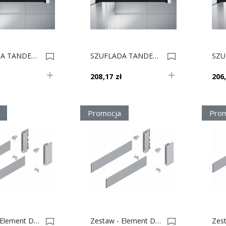
SZUFLADA TANDEMBOX Wysokość K L-270 Czarna 0022653
SZUFLADA TANDEMBOX Wysokość K L-300 Czarna 0022652
ł
208,17 zł
206,
Promocja
Prom
Zestaw - Element Dekoracyjny + Uchwyt, Tandembox Antaro Wys. D Dł.650 Czarny 0022620
Zestaw - Element Dekoracyjny + Uchwyt, Tandembox Antaro Wys. D Dł.450 Czarny 0022619