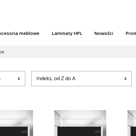
kcesoria meblowe
Laminaty HPL
Nowości
Pro
ox