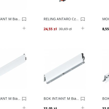
BOK INT/ANT M Biały 40 P 378M4002SA P 0014717
RELING ANTARO Czarny 27cm ZRG.207 L+P** 0012559
24,55 zł
30,69 zł
8,55
BOK INT/ANT M Biały 35 P 378M3502SA 0011086
BOK INT/ANT M Biały 35 L 378M3502SA 0011085
33,05 zł
33,0