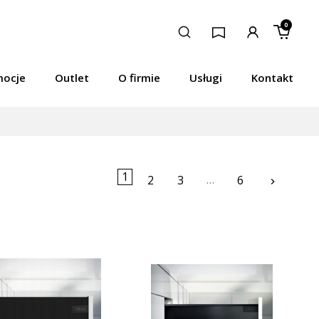
0
mocje
Outlet
O firmie
Usługi
Kontakt
1
…
Następ
2
3
6
keyboard_arrow_right