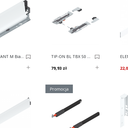
BOK INT/ANT M Biały 27 378M2702SA L 0022034
TIP-ON BL TBX S0 T60B3030 L27-30 Biały 0016022
79,93 zł
22,0
Promocja