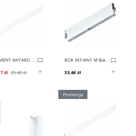
ELEMENT ANTARO Biały C 45cm Z37A417C** 0014831
BOK INT/ANT M Biały 40 L 378M4002SA L 0014718
7 zł
29,42 zł
33,46 zł
Promocja