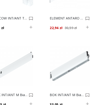
MOCOW INT/ANT TYŁ B Białe Z30B000S P+L 0011202
ELEMENT ANTARO Biały C 50cm Z37A467C** 0011123
 zł
22,94 zł
30,59 zł
BOK INT/ANT M Biały 30 P 378M3002SA 0011084
BOK INT/ANT M Biały 30 L 378M3002SA 0011083
5 zł
33,05 zł