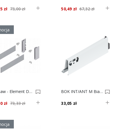
5 zł
73,00 zł
50,49 zł
67,32 zł
ocja
Zestaw - Element Dekoracyjny + Uchwyt, Tandembox Antaro Wys. D Dł.450 Biały 0022597
BOK INT/ANT M Biały 27 378M2702SA P 0022035
0 zł
73,33 zł
33,05 zł
ocja