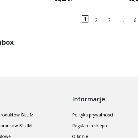
1
…
2
3
6
mbox
Informacje
 produktów BLUM
Polityka prywatności
 korpusów BLUM
Regulamin sklepu
blowe
O firmie