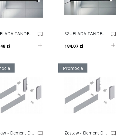
SZUFLADA TANDEMBOX Wysokość K L-400 Czarna 0022651
SZUFLADA TANDEMBOX Wysokość N L-400 Czarna 0022628
48 zł
184,07 zł
ocja
Promocja
Zestaw - Element Dekoracyjny + Uchwyt, Tandembox Antaro Wys. C Dł.500 Szary 0022610
Zestaw - Element Dekoracyjny + Uchwyt, Tandembox Antaro Wys. C Dł.450 Czarny 0022608