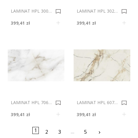
LAMINAT HPL 30090/TO 4100x1320X0,5 0034024
LAMINAT HPL 30220/TO 4100x1320X0,5 0034006
399,41 zł
399,41 zł
LAMINAT HPL 70601/SM 4100x1320X0,5 0033996
LAMINAT HPL 60724/VL 4100x1320X0,5 0033993
399,41 zł
399,41 zł
1
…
Następny
2
3
5
keyboard_arrow_right