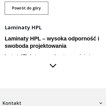
Powrót do góry
Laminaty HPL
Laminaty HPL – wysoka odporność i 
swoboda projektowania
Laminaty HPL dostępne są wyłącznie na zamówienie.
Standardowy czas realizacji u producenta wynosi 
około 14 
dni
. To rozwiązanie dedykowane realizacjom planowanym z 
wyprzedzeniem, gdzie liczy się jakość, trwałość i precyzyjny 
dobór dekoru.
Laminaty HPL należą do najbardziej odpornych materiałów 
wykorzystywanych w nowoczesnym meblarstwie i aranżacji 
wnętrz. Sprawdzają się tam, gdzie powierzchnia jest 
intensywnie eksploatowana, narażona na uderzenia, ścieranie, 
Kontakt
temperaturę i działanie czynników chemicznych. Z tego 
