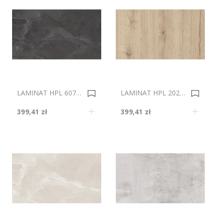
LAMINAT HPL 60714/SM 4100x1320X0,5 0034885
LAMINAT HPL 20230/OV 4100X1320x0,5 0034766
399,41 zł
399,41 zł