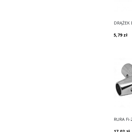
5,79 zł
17,02 zł