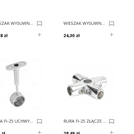
WIESZAK WYSUWNY E50 L- 450 CHROM REJS 48,2cm 0013884
WIESZAK WYSUWNY E50 L- 500 CHROM REJS 53,2cm 0013883
8 zł
24,30 zł
RURA Fi-25 UCHWYT REGUL. KOŃCOWY AC936-A 0013154
RURA Fi-25 ZŁĄCZE 4-RAMIENNE TR-563-0 0013153
 zł
28,49 zł