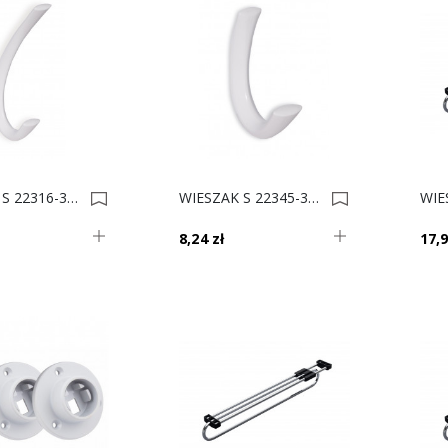
WIESZAK S 22316-32 BIAŁY LAKIER Duży 0014313
WIESZAK S 22345-32 BIAŁY LAKIER Mały 0014312
8,24 zł
17,9