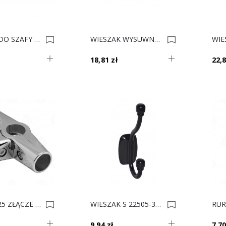
DRĄŻEK DO SZAFY PODŚWIETLANY ALUM ROZETA Szara (2szt.) DL 0013943
WIESZAK WYSUWNY E50 L- 350 CHROM REJS 38,2cm 0013888
18,81 zł
22,8
RURA Fi-25 ZŁĄCZE 3- RAMIENNE TR562-0 0013518
WIESZAK S 22505-32 CZARNY LAKIER *** 0013350
9,94 zł
7,70