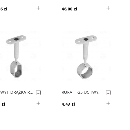
6 zł
46,00 zł
UCHWYT DRĄŻKA REGUL. PRZELOTOWY SHOP-LINE AC935-0 0017858
RURA Fi-25 UCHWYT REGUL. PRZELOTOWY AC936-0 0014357
 zł
4,43 zł