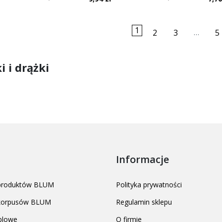
1
…
2
3
5
i i drążki
Informacje
 produktów BLUM
Polityka prywatności
 korpusów BLUM
Regulamin sklepu
blowe
O firmie