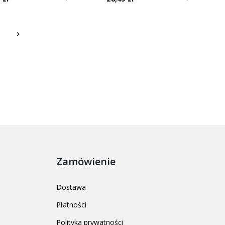
Następny
keyboard_arrow_right
Zamówienie
Dostawa
Płatności
Polityka prywatności