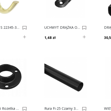
WIESZAK S 22345-32 ZŁOTY POŁYSK Mały 0034818
UCHWYT DRĄŻKA OWALNEGO CZARNY 30X15 0022681
1,48 zł
30,5
Rura Fi-25 Rozetka Czarna AC510-A 0022248
Rura Fi-25 Czarny 3m Gr.1,0 0022247