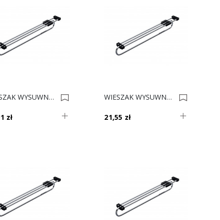
WIESZAK WYSUWNY E50 L- 300 CHROM REJS 33,2cm 0014028
WIESZAK WYSUWNY E50 L- 400 CHROM REJS 43,2cm 0013989
1 zł
21,55 zł