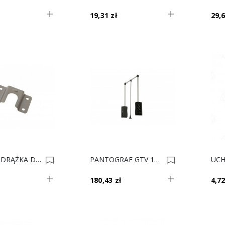
19,31 zł
29,6
UCHWYT DRĄŻKA DO SZAFY MAL SREBRO 0018205
PANTOGRAF GTV 12kg GAZOWY 60/83 CZARNY/STAL *** 0017919
180,43 zł
4,72