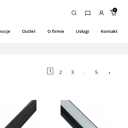
0
mocje
Outlet
O firmie
Usługi
Kontakt
1
…
Następ
2
3
5
keyboard_arrow_right