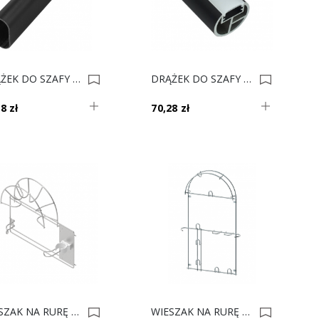
DRĄŻEK DO SZAFY OWAL CZARNY 3mb Gr. 0,8mm 0022680
DRĄŻEK DO SZAFY PODŚWIETLANY CZARNY 2m Fi-25 HL 0022290
8 zł
70,28 zł
WIESZAK NA RURĘ DO ODKURZACZA MAŁY EFEKT CHROM 0021464
WIESZAK NA RURĘ DO ODKURZACZA DUŻY EFEKT CHROM 0021463