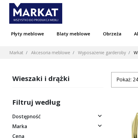
Płyty meblowe
Blaty meblowe
Obrzeża
A
Markat
Akcesoria meblowe
Wyposażenie garderoby
Wi
Wieszaki i drążki
Filtruj według

Dostępność

Marka
Cena