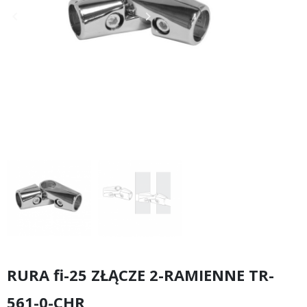
keyboard_arrow_left
keyboard_arrow_right
Poprzedni
Następny
RURA fi-25 ZŁĄCZE 2-RAMIENNE TR-
561-0-CHR