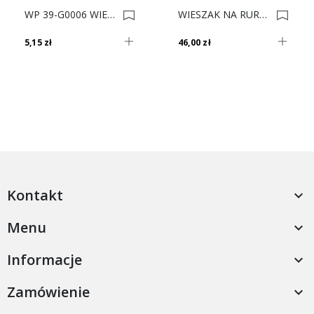
WP 39-G0006 WIESZAK MEBLOWY*** 0000843
WIESZAK NA RURĘ DO ODKURZACZA DUŻY EFEKT CHROM 0021463
5,15 zł
46,00 zł
Kontakt

Menu

Informacje

Zamówienie
