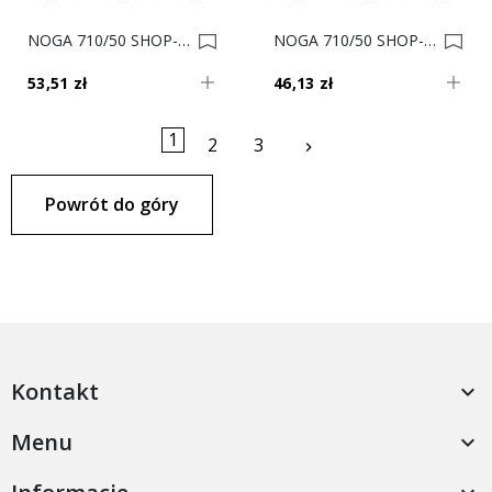
NOGA 710/50 SHOP-LINE KWADRAT Satyna AC282-K 0016752
NOGA 710/50 SHOP-LINE KWADRAT Inox AC282-K 0016751
53,51 zł
46,13 zł
1
Następny
2
3
keyboard_arrow_right
Powrót do góry
Kontakt

Menu
