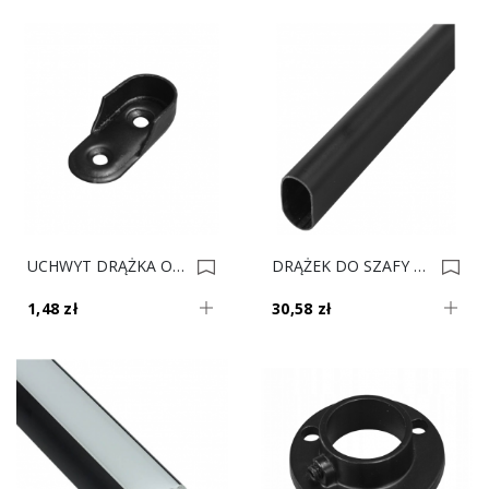
UCHWYT DRĄŻKA OWALNEGO CZARNY 30X15 0022681
DRĄŻEK DO SZAFY OWAL CZARNY 3mb Gr. 0,8mm 0022680
1,48 zł
30,58 zł