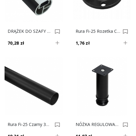
DRĄŻEK DO SZAFY PODŚWIETLANY CZARNY 2m Fi-25 HL 0022290
Rura Fi-25 Rozetka Czarna AC510-A 0022248
70,28 zł
1,76 zł
Rura Fi-25 Czarny 3m Gr.1,0 0022247
NÓŻKA REGULOWANA H-15 Cm Czarna Fi-50 0021345