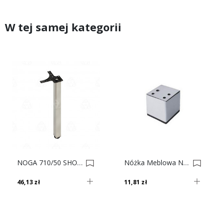
W tej samej kategorii
NOGA 710/50 SHOP-LINE KWADRAT Inox AC282-K 0016751
Nóżka Meblowa NZ 52-RSM08 Chrom Satynowy 0002902
46,13 zł
11,81 zł