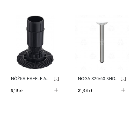
NÓŻKA HAFELE AXILO H-125 637.76.354 0013322
NOGA 820/60 SHOP-LINE Aluminium AC282-E 0013517
3,15 zł
21,94 zł