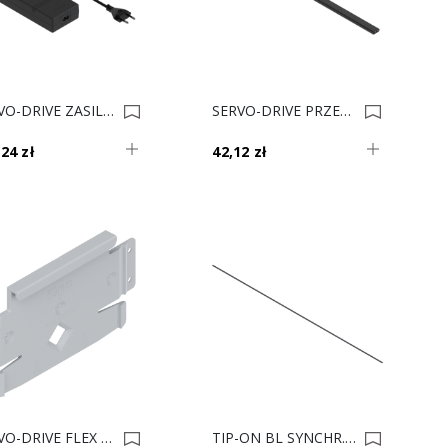
SERVO-DRIVE ZASILACZ 72W Z10NE04EE 0034088
SERVO-DRIVE PRZEWÓD SYNCH. DO LODÓWKI Z10K300A 3m Czarny 0022928
24 zł
42,12 zł
SERVO-DRIVE FLEX MOC.DO ZMYWAR. Z10C5005 0009750
TIP-ON BL SYNCHR.RELING 140cm T60.1125W 0009100