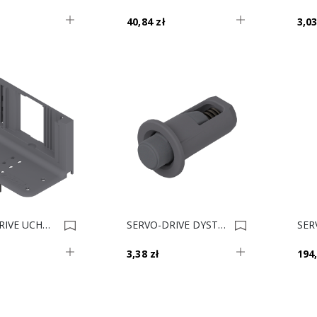
40,84 zł
3,03
SERVO-DRIVE UCHWYT NAPĘDU POJ. Z10D0311 0007519
SERVO-DRIVE DYSTANS 5mm 993.0530.00 0007267
3,38 zł
194,