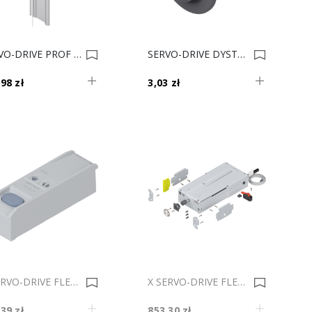
SERVO-DRIVE PROF NOŚNY 670mm Z10T670AA 0004142
SERVO-DRIVE DYSTANS 8mm 993.0830.01 0004141
98 zł
3,03 zł
X SERVO-DRIVE FLEX ODBIOR.RADIOWY Z10C5007 0009200
X SERVO-DRIVE FLEX ZESTAW Z10C500A 0009088
39 zł
853,30 zł