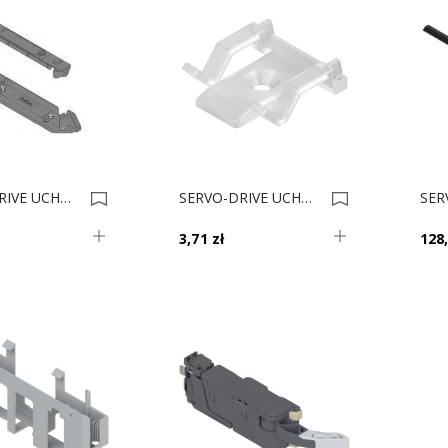
SERVO-DRIVE UCHWYT PR.NOŚN.G/D. Z10D01E0 0004166
SERVO-DRIVE UCHWYT PRZEW. Z10K0009 0004152
3,71 zł
128,