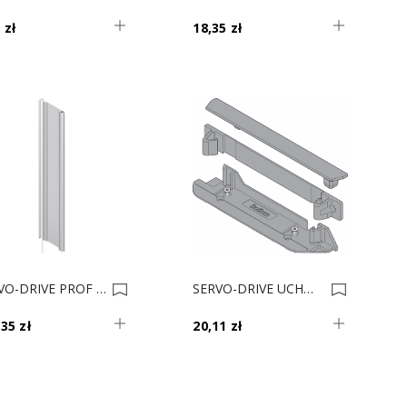
 zł
18,35 zł
SERVO-DRIVE PROF NOŚNY 800mm Z10T800AA 0005446
SERVO-DRIVE UCHWYT PR.NOŚN.PION D/T Z10D01EA 0004376
35 zł
20,11 zł