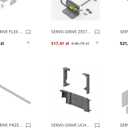
SERVO-DRIVE FLEX ZESTAW Z10C500A Nowy 0036265
SERVO-DRIVE ZESTAW UNO Z10UB00EE Nowy 0034832
zł
517,41 zł
646,76 zł
521,
SERVO-DRIVE PRZEWÓD SYNCH. DO LODÓWKI Z10K300A 3m Szary 0015091
SERVO-DRIVE UCHWYT PR.NOŚN.POZIOMY Z10D5210 0013259