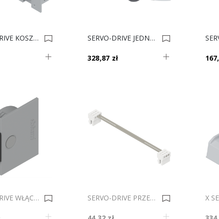
SERVO-DRIVE KOSZYK NA ZASILACZ Z10NG120 0004146
SERVO-DRIVE JEDNOSTKA NAPĘDU Z10A3000 *** 0004143
328,87 zł
167,
SERVO-DRIVE WŁĄCZNIK SZARY 23P5020 0020426
SERVO-DRIVE PRZEWÓD SYNCHRONIZACJI SZUFLAD 120cm Z10K120S 0015155
ł
44,32 zł
334,