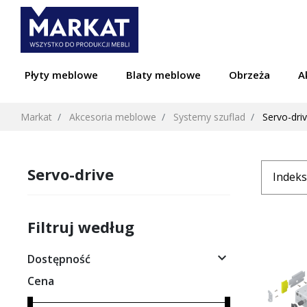
Płyty meblowe
Blaty meblowe
Obrzeża
A
Markat
Akcesoria meblowe
Systemy szuflad
Servo-dri
Servo-drive
Filtruj według

Dostępność
Cena