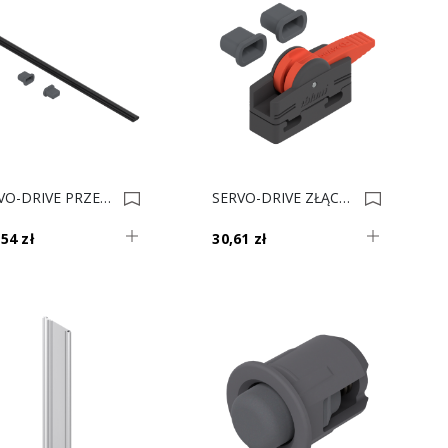
SERVO-DRIVE PRZEWÓD ELEKTR. 8m Z10K800AE 0004150
SERVO-DRIVE ZŁĄCZE PINOWE Z10V100E 0004149
54 zł
30,61 zł