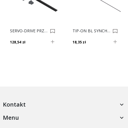
SERVO-DRIVE PRZEWÓD ELEKTR. 8m Z10K800AE 0004150
TIP-ON BL SYNCHR.RELING 140cm T60.1125W 0009100
128,54 zł
18,35 zł
Kontakt

Menu
