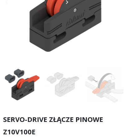
keyboard_arrow_left
keyboard_arrow_right
Poprzedni
Następny
SERVO-DRIVE ZŁĄCZE PINOWE
Z10V100E