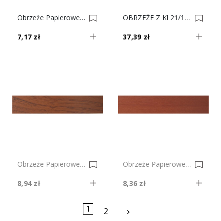
Obrzeże Papierowe Z Klejem Białe Gładkie Nr 1a 0001591-0001615
OBRZEŻE Z Kl 21/100 Dąb Sonoma Nr 216 0001579
7,17 zł
37,39 zł
Obrzeże Papierowe Z Klejem Kasztan Nr 158 0004512-0004360
Obrzeże Papierowe Z Klejem Jabłoń Locarno Ciemna Nr 156 0001614-0001638
8,94 zł
8,36 zł
1
Następny
2
keyboard_arrow_right