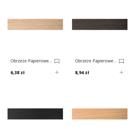
Obrzeże Papierowe Z Klejem Limba Jasna Nr 184 0004494-0004917
Obrzeże Papierowe Z Klejem Limba Ciemna Nr 162 0003103-0003099
6,38 zł
8,94 zł