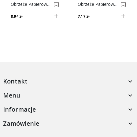
Obrzeże Papierowe Z Klejem Orzech Nr 40 0001604-0001630
Obrzeże Papierowe Z Klejem Białe Nr 1 0001592-0001616
8,94 zł
7,17 zł
Kontakt

Menu

Informacje

Zamówienie
