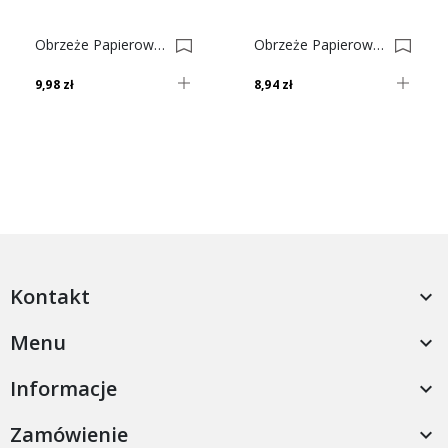
Obrzeże Papierowe Z Klejem Klon Nr 54 0001609-0001634
Obrzeże Papierowe Z Klejem Buk Nr 14 0001597-0001621
9,98 zł
8,94 zł
Kontakt

Menu

Informacje

Zamówienie
