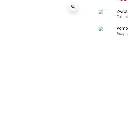
zoom_in
Zwrot
Zakupi
Pomoc
Służym