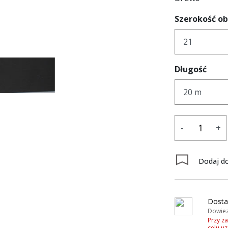
Szerokość o
Długość
-
+
Dodaj do
Dosta
Dowiez
Przy z
celu u