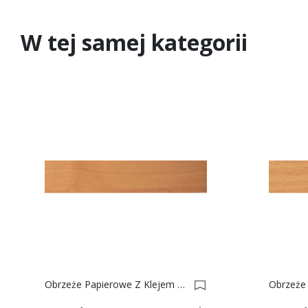
W tej samej kategorii
Obrzeże Papierowe Z Klejem Olcha Górska Nr 37 0001603-0001629