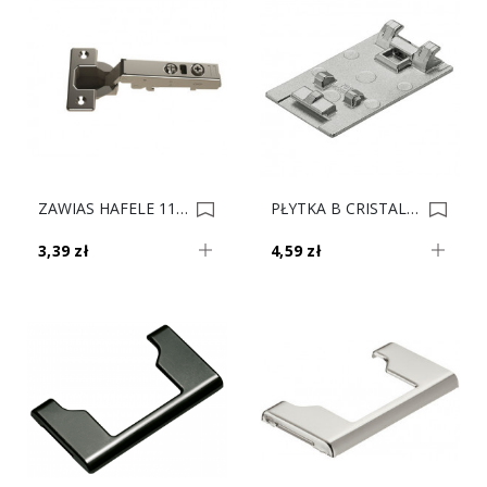
ZAWIAS HAFELE 110 DN BLUMOTION 311.04.248/311.04.000 0015577
PŁYTKA B CRISTALLO 70T4568 Nowe 0013850
3,39 zł
4,59 zł