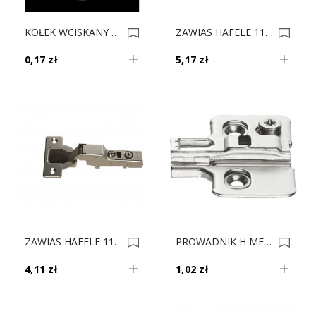
KOŁEK WCISKANY BLUM 70.0582 0019033
ZAWIAS HAFELE 110 DW BLUMOTION 311.04.002 0015597
0,17 zł
5,17 zł
ZAWIAS HAFELE 110 DB BLUMOTION 311.04.001 / 311.04.251 0015596
PROWADNIK H METALLA CLIP H-0 311.70.610 0015578
4,11 zł
1,02 zł