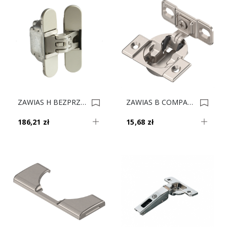
ZAWIAS H BEZPRZYLG 30 UNIWER/KUBICA 927.91.540 *** 0034621
ZAWIAS B COMPACT 107' Ze Sprężyną 38B355AF22 0034472
186,21 zł
15,68 zł