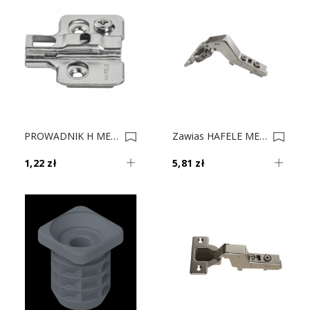
PROWADNIK H METALLA CLIP H-2 311.70.612 0019895
Zawias HAFELE METALLA KĄTOWY 45° Cichy Domyk, Regulacja Mimośrodowa 311.04.084 0019874
1,22 zł
5,81 zł