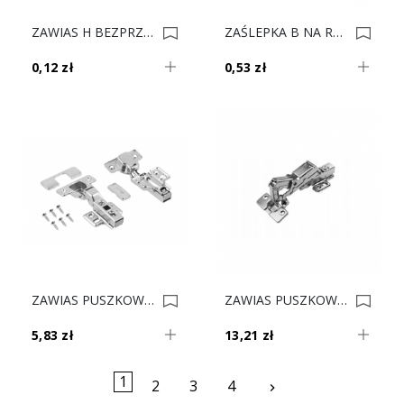
ZAWIAS H BEZPRZYLG WKRĘT 015.32.110 0009216
ZAŚLEPKA B NA RAMIE ZAWIASU DB+DW 70.1663 0009086
0,12 zł
0,53 zł
ZAWIAS PUSZKOWY GTV +PROW SAMODOMYK DB 0009008
ZAWIAS PUSZKOWY SEVROLL +PROW SAMOD. 165 0008910
5,83 zł
13,21 zł
1
Następny
2
3
4
keyboard_arrow_right