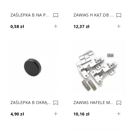
ZAŚLEPKA B NA PUSZKE ZAWIASU 155' 70T7504 0022684
ZAWIAS H KĄT.DB 48/6 8mm 329.28.601*** 0022046
0,58 zł
12,37 zł
ZAŚLEPKA B OKRĄGŁA CZARNA 84.4140 0021873
ZAWIAS HAFELE METALLA 110 DN BLUMOTION 483.01.830 (1 2szt W Op.) 0020370
4,90 zł
10,16 zł