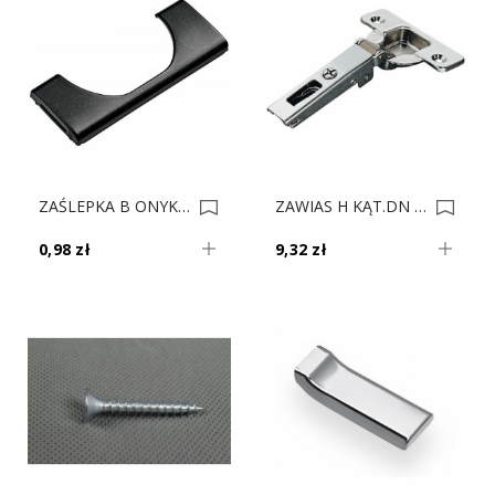
ZAŚLEPKA B ONYKS NA PUSZKE 70T3504 0010467
ZAWIAS H KĄT.DN 48/6 8mm 329.28.600 0009835
0,98 zł
9,32 zł