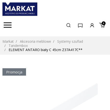
0
Markat
Akcesoria meblowe
Systemy szuflad
Tandembox
ELEMENT ANTARO biały C 45cm Z37A417C**
Promocja