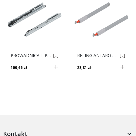
PROWADNICA TIP-ON+Blum 578.600M P+L 0004949
RELING ANTARO Szary 27cm ZRG.207 L+P 0007807
100,66 zł
28,81 zł
Kontakt
