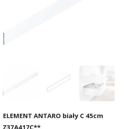
keyboard_arrow_left
keyboard_arrow_right
Poprzedni
Następny
ELEMENT ANTARO biały C 45cm
Z37A417C**