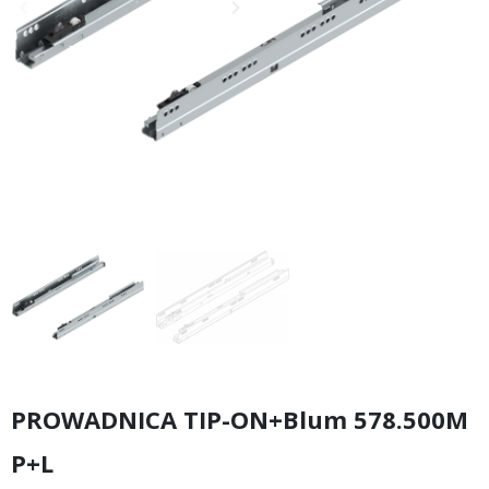
keyboard_arrow_left
keyboard_arrow_right
Poprzedni
Następny
PROWADNICA TIP-ON+Blum 578.500M
P+L