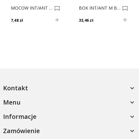
MOCOW INT/ANT TYŁ M Czarne Z30M000S P+L** 0006505
BOK INT/ANT M Biały 40 L 378M4002SA L 0014718
7,48 zł
33,46 zł
Kontakt

Menu

Informacje

Zamówienie
