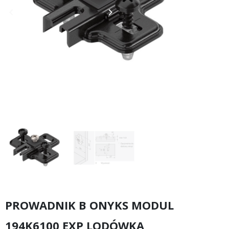
keyboard_arrow_left
keyboard_arrow_right
Poprzedni
Następny
PROWADNIK B ONYKS MODUL
194K6100 EXP LODÓWKA