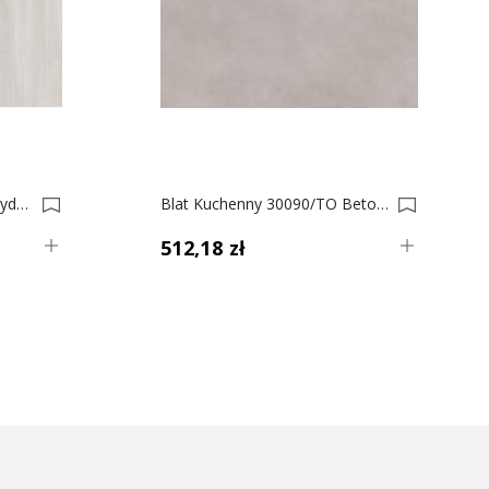
Blat Kuchenny 30160/TO Wydmy Beżowe, 38mm 0033860-0033861
Blat Kuchenny 30090/TO Beton Szary, 38mm 0033854-0033855
512,18 zł