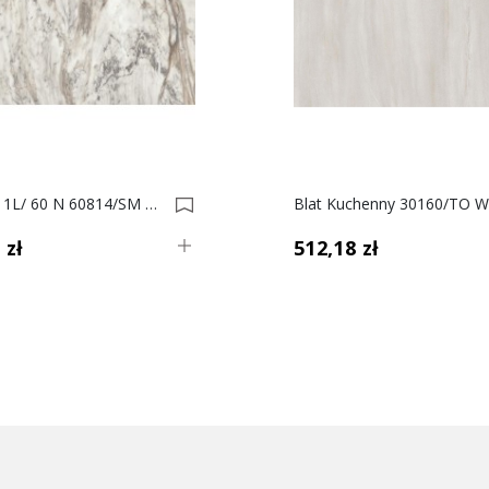
BLAT 38 1L/ 60 N 60814/SM MARMUR CASSANDRA 4.10 0036702-0036701
 zł
512,18 zł