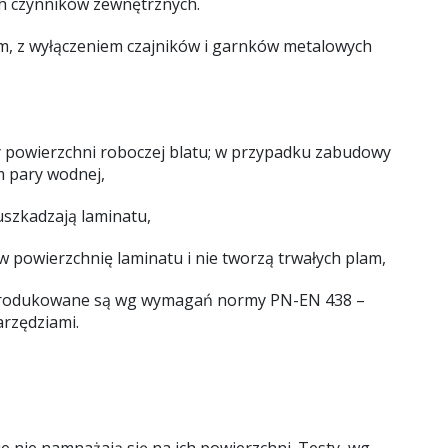
ych czynników zewnętrznych.
m, z wyłączeniem czajników i garnków metalowych
zy powierzchni roboczej blatu; w przypadku zabudowy
m pary wodnej,
 uszkadzają laminatu,
w powierzchnię laminatu i nie tworzą trwałych plam,
ów produkowane są wg wymagań normy PN-EN 438 –
arzędziami.
nie namnażają się na ich powierzchni. Testy, wg