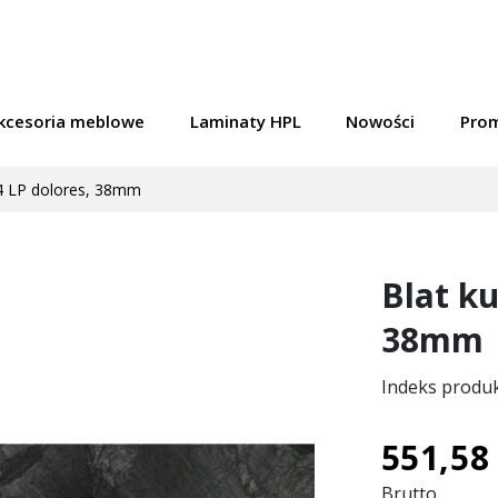
kcesoria meblowe
Laminaty HPL
Nowości
Pro
4 LP dolores, 38mm
Blat k
38mm
Indeks produ
551,58 
Brutto