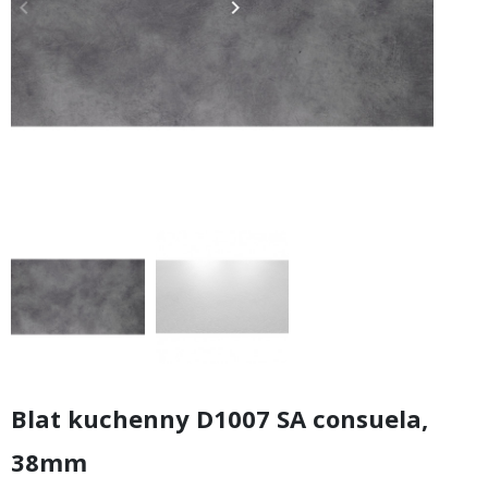
keyboard_arrow_left
keyboard_arrow_right
Poprzedni
Następny
Blat kuchenny D1007 SA consuela,
38mm