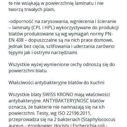
te nie wsiąkają w powierzchnię laminatu i nie
tworzą trwałych plam,
-odporność na zarysowania, wgniecenia i ścieranie
– laminaty (CPL i HPL) wykorzystywane do produkcji
blatów produkowane są wg wymagań normy PN-
EN 438 – dopuszczalne są na nich prace domowe,
jednak bez cięcia, szlifowania i uderzania zarówno
tępymi jak i ostrymi narzędziami.
Wszystkie wyżej wymienione cechy odnoszą się do
powierzchni blatu.
Właściwości antybakteryjne blatów do kuchni
Wszystkie blaty SWISS KRONO mają właściwości
antybakteryjne. ANTYBAKTERYJNOŚĆ blatów
oznacza, że bakterie nie namnażają się na ich
powierzchni. Testy, wg ISO 22196:2011,
przeprowadza się na 2 bakteriach (Staphylococcus
aureus - gronkowiec złocisty i Escherichia coli -