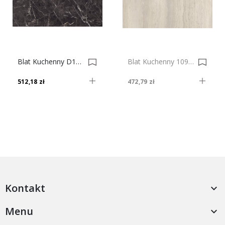
Blat Kuchenny D1082 SM Mercurio, 38mm 0018484-0018506
Blat Kuchenny 1098 SM Trawertyn Tiramisu, 38mm 0021366-0021367
512,18 zł
472,79 zł
Kontakt

Menu
