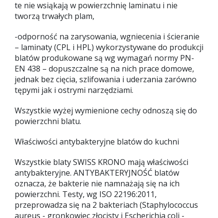
te nie wsiąkają w powierzchnię laminatu i nie
tworzą trwałych plam,
-odporność na zarysowania, wgniecenia i ścieranie
– laminaty (CPL i HPL) wykorzystywane do produkcji
blatów produkowane są wg wymagań normy PN-
EN 438 – dopuszczalne są na nich prace domowe,
jednak bez cięcia, szlifowania i uderzania zarówno
tępymi jak i ostrymi narzędziami.
Wszystkie wyżej wymienione cechy odnoszą się do
powierzchni blatu.
Właściwości antybakteryjne blatów do kuchni
Wszystkie blaty SWISS KRONO mają właściwości
antybakteryjne. ANTYBAKTERYJNOŚĆ blatów
oznacza, że bakterie nie namnażają się na ich
powierzchni. Testy, wg ISO 22196:2011,
przeprowadza się na 2 bakteriach (Staphylococcus
aureus - gronkowiec złocisty i Escherichia coli -