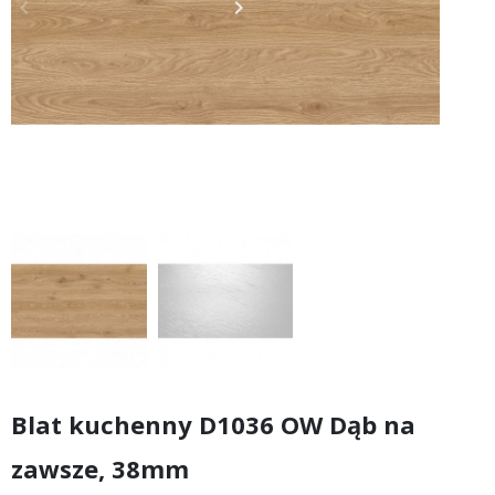
keyboard_arrow_left
keyboard_arrow_right
Poprzedni
Następny
Blat kuchenny D1036 OW Dąb na
zawsze, 38mm