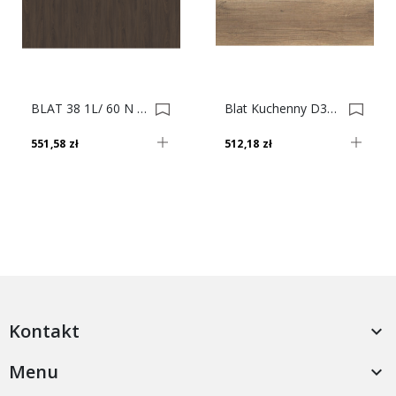
BLAT 38 1L/ 60 N 20320/OV ALLEGORY 4.10 0036684-0036685
Blat Kuchenny D3273 MX Dąb Canyon, 38mm 0008745-0008793
551,58 zł
512,18 zł
Kontakt

Menu
