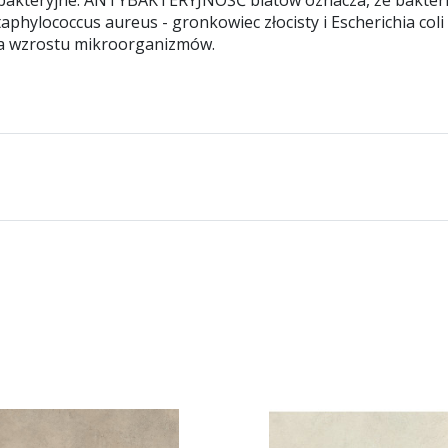
phylococcus aureus - gronkowiec złocisty i Escherichia coli 
a wzrostu mikroorganizmów.