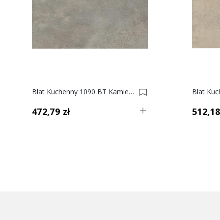
Blat Kuchenny 1090 BT Kamień Galattico, 38mm 0021374-0021375
472,79 zł
512,18