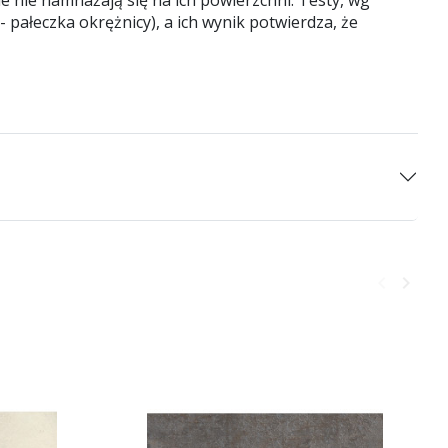
- pałeczka okrężnicy), a ich wynik potwierdza, że
keyboard_arrow_left
keyboard_arrow_right
Poprzedni
Następ