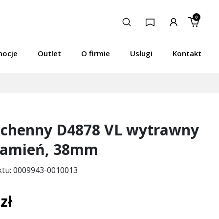
0
mocje
Outlet
O firmie
Usługi
Kontakt
uchenny D4878 VL wytrawny
kamień, 38mm
ktu: 0009943-0010013
zł