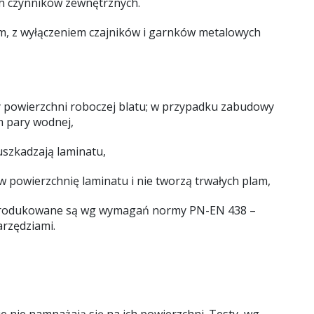
ych czynników zewnętrznych.
m, z wyłączeniem czajników i garnków metalowych
zy powierzchni roboczej blatu; w przypadku zabudowy
m pary wodnej,
 uszkadzają laminatu,
w powierzchnię laminatu i nie tworzą trwałych plam,
ów produkowane są wg wymagań normy PN-EN 438 –
arzędziami.
nie namnażają się na ich powierzchni. Testy, wg