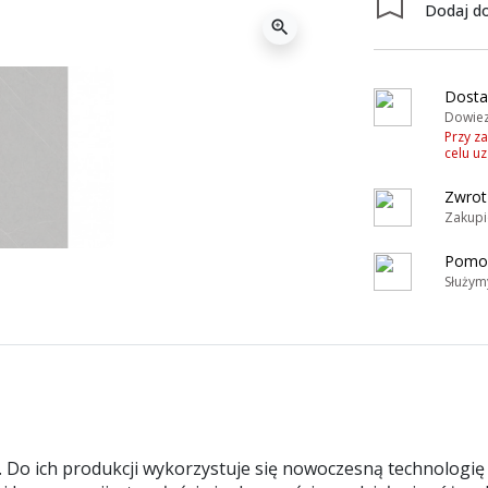
Dodaj do
zoom_in
Dosta
Dowiez
Przy z
celu u
Zwrot
Zakupi
Pomoc
Służym
 Do ich produkcji wykorzystuje się nowoczesną technologię 