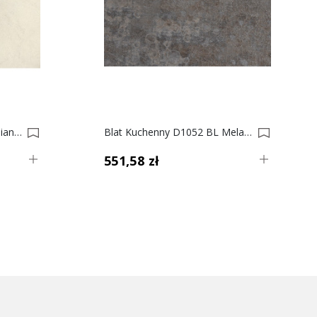
Blat Kuchenny D1008 KM Bianka, 38mm 0016114-0016142
Blat Kuchenny D1052 BL Melafir 38mm 0008752-0008800
551,58 zł