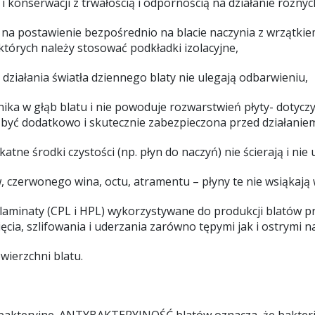
i konserwacji z trwałością i odpornością na działanie różn
a postawienie bezpośrednio na blacie naczynia z wrzątkie
których należy stosować podkładki izolacyjne,
ziałania światła dziennego blaty nie ulegają odbarwieniu,
nika w głąb blatu i nie powoduje rozwarstwień płyty- dotyc
być dodatkowo i skutecznie zabezpieczona przed działanie
ne środki czystości (np. płyn do naczyń) nie ścierają i nie
 czerwonego wina, octu, atramentu – płyny te nie wsiąkają 
 – laminaty (CPL i HPL) wykorzystywane do produkcji blat
cia, szlifowania i uderzania zarówno tępymi jak i ostrymi n
wierzchni blatu.
akteryjne. ANTYBAKTERYJNOŚĆ blatów oznacza, że bakterie 