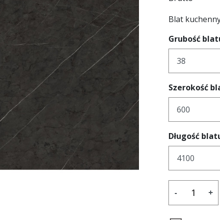
Blat kuchenny
Grubość bla
y
Szerokość b
Długość blat
-
+