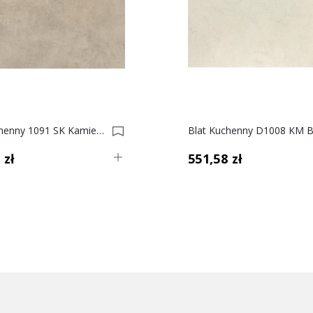
Blat Kuchenny 1091 SK Kamień Solare, 38mm 0021373-0021372
 zł
551,58 zł