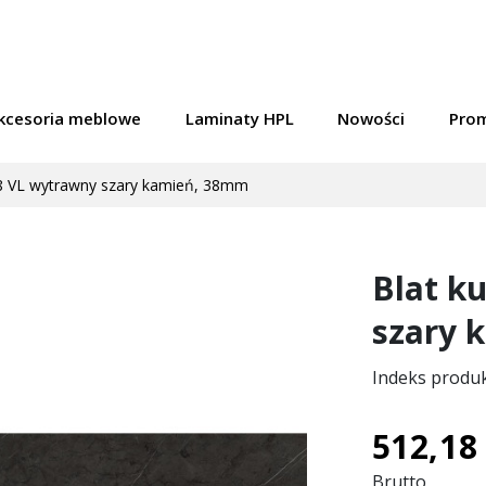
kcesoria meblowe
Laminaty HPL
Nowości
Pro
8 VL wytrawny szary kamień, 38mm
Blat k
szary 
Indeks produ
512,18 
Brutto