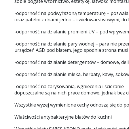
sobie bogate wzornictwo, estetykę, łatwość montażu 
-odporność na podwyższoną temperaturę – pozwala n
oraz patelni z dnami jedno – i wielowarstwowymi, do 
-odporność na działanie promieni UV – pod wpływem d
-odporność na działanie pary wodnej – para nie prze
urządzeń AGD pod blatem, jego spodnia strona musi 
-odporność na działanie detergentów – domowe, delikat
-odporność na działanie mleka, herbaty, kawy, soków,
-odporność na zarysowania, wgniecenia i ścieranie
dopuszczalne są na nich prace domowe, jednak bez cię
Wszystkie wyżej wymienione cechy odnoszą się do po
Właściwości antybakteryjne blatów do kuchni
Wszystkie blaty SWISS KRONO mają właściwości antyb