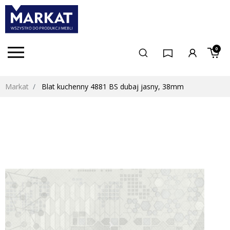
0
Markat
Blat kuchenny 4881 BS dubaj jasny, 38mm
keyboard_arrow_left
keyboard_arrow_right
Poprzedni
Następny