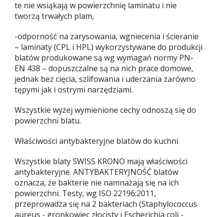
te nie wsiąkają w powierzchnię laminatu i nie
tworzą trwałych plam,
-odporność na zarysowania, wgniecenia i ścieranie
– laminaty (CPL i HPL) wykorzystywane do produkcji
blatów produkowane są wg wymagań normy PN-
EN 438 – dopuszczalne są na nich prace domowe,
jednak bez cięcia, szlifowania i uderzania zarówno
tępymi jak i ostrymi narzędziami.
Wszystkie wyżej wymienione cechy odnoszą się do
powierzchni blatu.
Właściwości antybakteryjne blatów do kuchni
Wszystkie blaty SWISS KRONO mają właściwości
antybakteryjne. ANTYBAKTERYJNOŚĆ blatów
oznacza, że bakterie nie namnażają się na ich
powierzchni. Testy, wg ISO 22196:2011,
przeprowadza się na 2 bakteriach (Staphylococcus
aureus - gronkowiec złocisty i Escherichia coli -