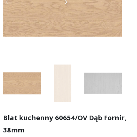
keyboard_arrow_left
keyboard_arrow_right
Poprzedni
Następny
Blat kuchenny 60654/OV Dąb Fornir,
38mm