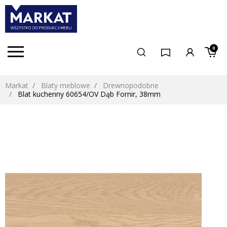
0
Markat
Blaty meblowe
Drewnopodobne
Blat kuchenny 60654/OV Dąb Fornir, 38mm