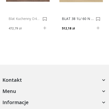
Blat Kuchenny D4417 OV Neapolis Czekoladowy, 38mm 0018471-0018493
BLAT 38 1L/ 60 N 20754/OV DĄB NASTROJOWY 4.10 0036690-0036691
472,79 zł
512,18 zł
Kontakt

Menu

Informacje
