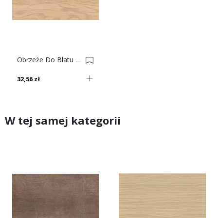
Obrzeże Do Blatu 38 60654 OV DĄB FORNIR 0033884
32,56 zł
W tej samej kategorii