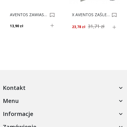
AVENTOS ZAWIAS SZER. RAMA ŚRO 78Z5500T 0002999
X AVENTOS ZAŚLEPKI HF Biała 20F8000*** 0006082
31,71 zł
13,90 zł
23,78 zł
Kontakt

Menu

Informacje

Zamówienie