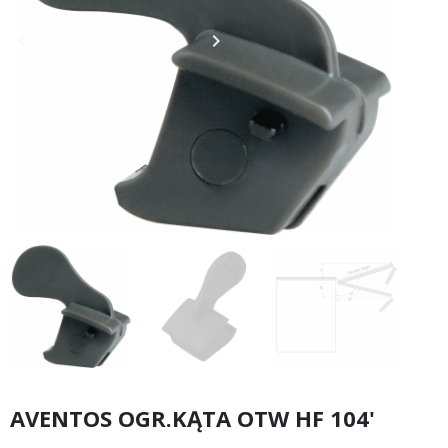
keyboard_arrow_left
keyboard_arrow_right
Poprzedni
Następny
AVENTOS OGR.KĄTA OTW HF 104'