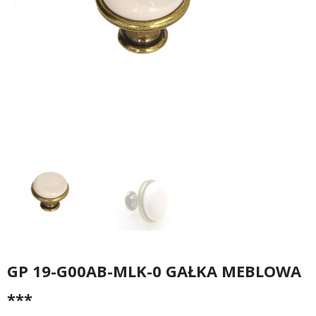
keyboard_arrow_left
keyboard_arrow_right
Poprzedni
Następny
GP 19-G00AB-MLK-0 GAŁKA MEBLOWA
***