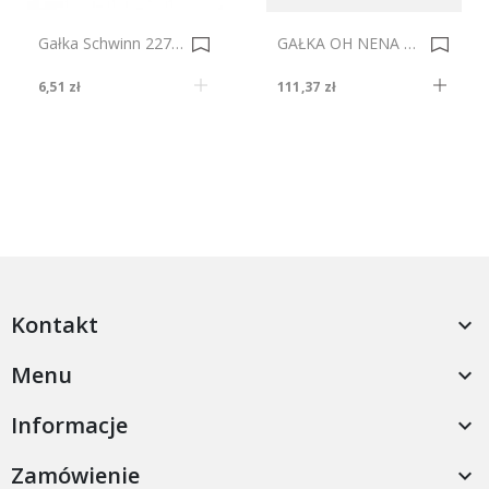
Gałka Schwinn 22786 Mosiądz Patynowy 0010439
GAŁKA OH NENA CU 0035205-0035211
6,51 zł
111,37 zł
Kontakt

Menu

Informacje

Zamówienie
