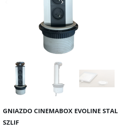
keyboard_arrow_left
keyboard_arrow_right
Poprzedni
Następny
GNIAZDO CINEMABOX EVOLINE STAL
SZLIF