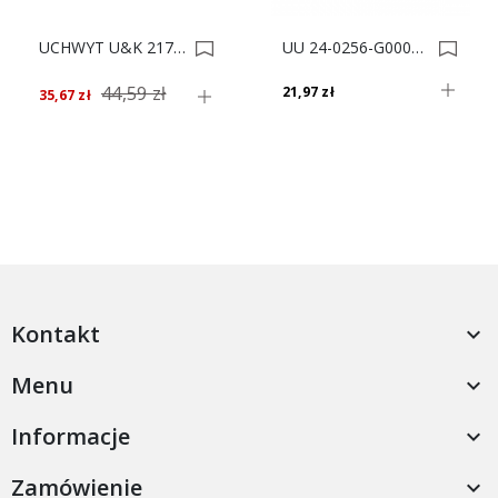
UCHWYT U&K 217.508 R-288 9613*** 0004308
UU 24-0256-G0004 UCHWYT MEBLOWY 0006301
44,59 zł
21,97 zł
35,67 zł
Kontakt

Menu

Informacje

Zamówienie
