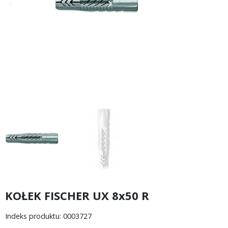
keyboard_arrow_left
keyboard_arrow_right
Poprzedni
Następny
KOŁEK FISCHER UX 8x50 R
Indeks produktu: 0003727