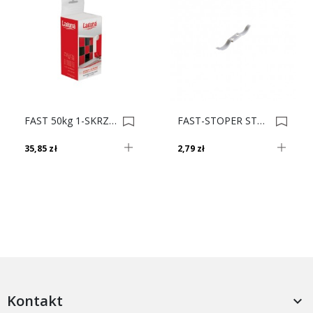
FAST 50kg 1-SKRZYDŁO 4443 L * 0005431
FAST-STOPER STOPER/POZYCJONER 4413 L 0002200
35,85 zł
2,79 zł
Kontakt
