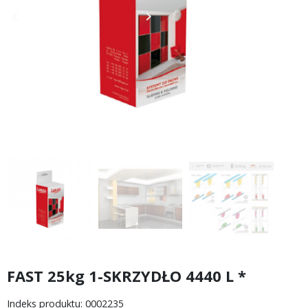
keyboard_arrow_left
keyboard_arrow_right
Poprzedni
Następny
FAST 25kg 1-SKRZYDŁO 4440 L *
Indeks produktu: 0002235