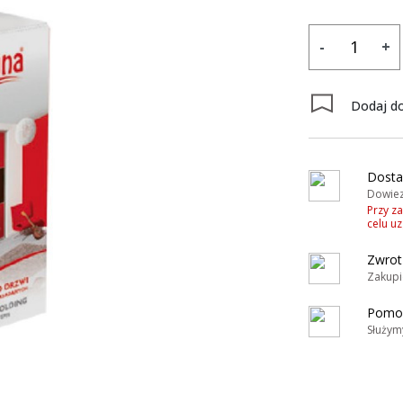
-
+
Dodaj do
y
Dosta
Dowiez
Przy z
celu u
Zwrot
Zakupi
Pomoc
Służym