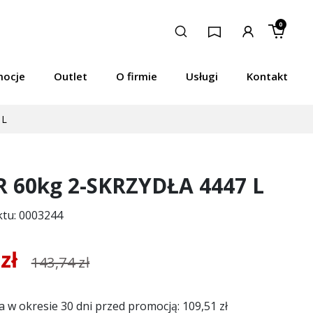
0
mocje
Outlet
O firmie
Usługi
Kontakt
 L
 60kg 2-SKRZYDŁA 4447 L
ktu: 0003244
 zł
143,74 zł
a w okresie 30 dni przed promocją:
109,51 zł