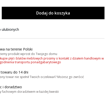
Dodaj do koszyka
 ulubionych
wa na terenie Polski
iemy produkt wprost do Twojego domu
akupie płyt i blatów meblowych prosimy o kontakt z działem handlowym w
zgodnienia transportu ponadgabarytowego
 towaru do 14 dni
ony towar nie spełnił Twoich oczekiwań? Możesz go zwrócić
 i doradztwo
y fachowym doradztwem w każdej kwestii