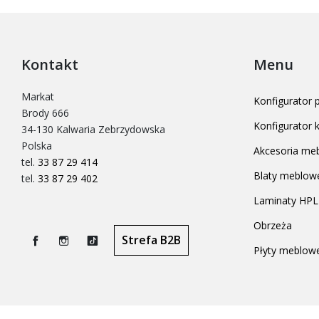
Kontakt
Menu
Markat
Konfigurator
Brody 666
Konfigurator
34-130 Kalwaria Zebrzydowska
Polska
Akcesoria me
tel.
33 87 29 414
Blaty meblow
tel.
33 87 29 402
Laminaty HPL
Obrzeża
Strefa B2B
Płyty meblow
Facebook
Instagram
TikTok