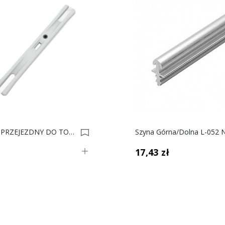
STOPER PRZEJEZDNY DO TORU RAMA Z Wkrętem Ustalającym 8859-1 L 0022330
ł
17,43 zł