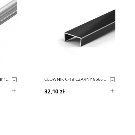
Szyna Górna/dolna L-052 Nr 14 0017842-0017841
CEOWNIK C-18 CZARNY 8666 3m L 0017432
32,10 zł