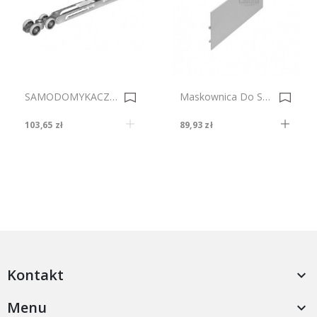
SAMODOMYKACZ STANDARD 50 Kg+MP100 1680-1 L 0008694
Maskownica Do Szyny K-075 Nr 1190 Anodowana 0017474-0017475
103,65 zł
89,93 zł
Kontakt

Menu
