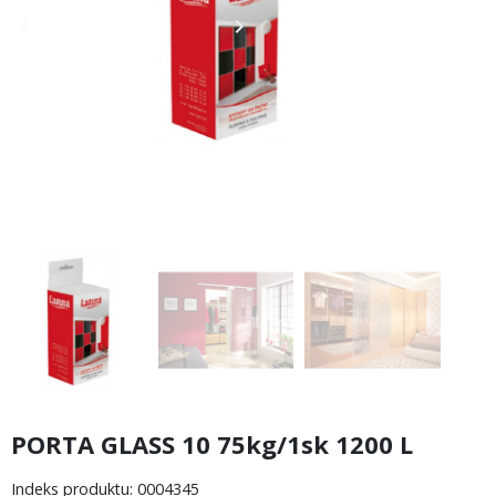
keyboard_arrow_left
keyboard_arrow_right
Poprzedni
Następny
PORTA GLASS 10 75kg/1sk 1200 L
Indeks produktu: 0004345