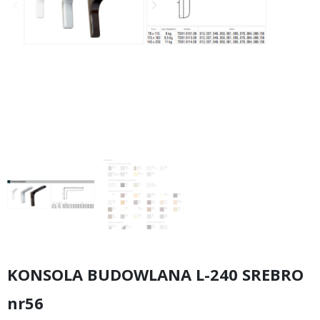
keyboard_arrow_left
keyboard_arrow_right
Poprzedni
Następny
KONSOLA BUDOWLANA L-240 SREBRO
nr56