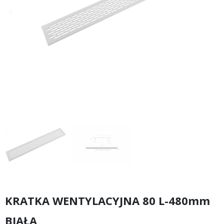
keyboard_arrow_left
keyboard_arrow_right
Poprzedni
Następny
KRATKA WENTYLACYJNA 80 L-480mm
BIAŁA