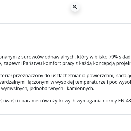
zoom_in
anym z surowców odnawialnych, który w blisko 70% składa
zny, zapewni Państwu komfort pracy z każdą koncepcją proje
riał przeznaczony do uszlachetniania powierzchni, nadający
dzalnymi, łączonymi w wysokiej temperaturze i pod wysok
wymyślnych, jednobarwnych i kamiennych.
aściwości i parametrów użytkowych wymagania normy EN 43