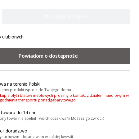
Dodaj do koszyka
 ulubionych
Powiadom o dostępności
wa na terenie Polski
iemy produkt wprost do Twojego domu
akupie płyt i blatów meblowych prosimy o kontakt z działem handlowym w
zgodnienia transportu ponadgabarytowego
 towaru do 14 dni
ony towar nie spełnił Twoich oczekiwań? Możesz go zwrócić
 i doradztwo
y fachowym doradztwem w każdej kwestii