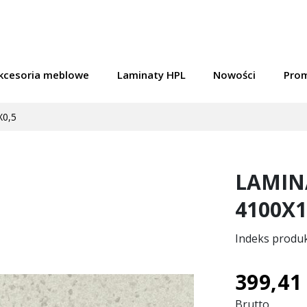
kcesoria meblowe
Laminaty HPL
Nowości
Pro
X0,5
LAMINA
4100X1
Indeks produ
399,41 
Brutto