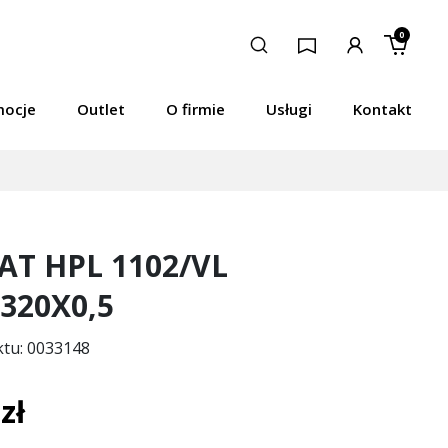
0
mocje
Outlet
O firmie
Usługi
Kontakt
T HPL 1102/VL
320X0,5
ktu: 0033148
zł