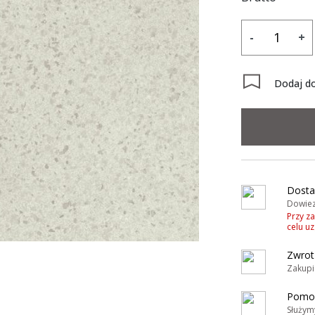
-
+
Dodaj do
Dosta
Dowiez
Przy z
celu u
Zwrot
Zakupi
Pomoc
Służym