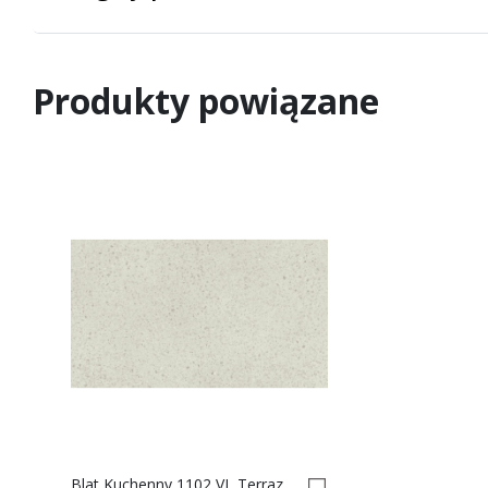
Produkty powiązane
Blat Kuchenny 1102 VL Terrazzo Bianco, 38mm 0021378-0021379