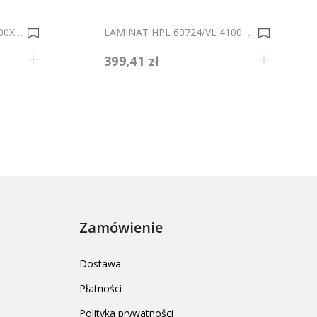
LAMINAT HPL 1082/SM 4100X1320X0,5 0019546
LAMINAT HPL 60724/VL 4100x1320X0,5 0033993
399,41 zł
Zamówienie
Dostawa
Płatności
Polityka prywatności