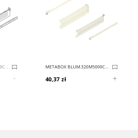
METABOX BLUM 320M3500C15 MX SZARY 8.6cm 0001061
METABOX BLUM.320M5000C15 MX KREM 8.6cm 0001066
40,37 zł