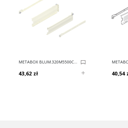
METABOX BLUM.320M5500C15 MX KREM 8.6cm 0002404
43,62 zł
40,54 