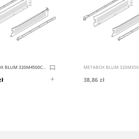
METABOX BLUM 320M4500C15 MX SZARY 8.6cm 0001065
zł
38,86 zł