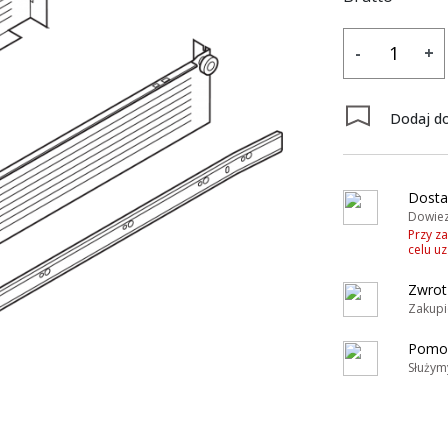
-
+
Dodaj do
y
Dosta
Dowiez
Przy z
celu u
Zwrot
Zakupi
Pomoc
Służym