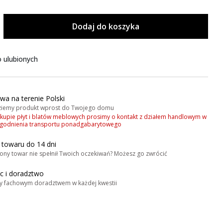
Dodaj do koszyka
 ulubionych
wa na terenie Polski
iemy produkt wprost do Twojego domu
akupie płyt i blatów meblowych prosimy o kontakt z działem handlowym w
zgodnienia transportu ponadgabarytowego
 towaru do 14 dni
ony towar nie spełnił Twoich oczekiwań? Możesz go zwrócić
 i doradztwo
y fachowym doradztwem w każdej kwestii