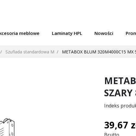
kcesoria meblowe
Laminaty HPL
Nowości
Pro
Szuflada standardowa M
METABOX BLUM 320M4000C15 MX S
METAB
SZARY 
Indeks produ
39,67 z
Brutto