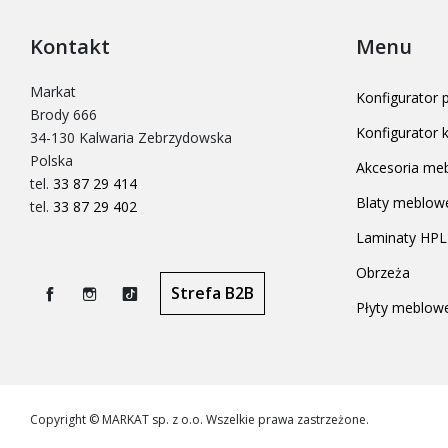
Kontakt
Menu
Markat
Konfigurator
Brody 666
Konfigurator
34-130 Kalwaria Zebrzydowska
Polska
Akcesoria me
tel.
33 87 29 414
Blaty meblow
tel.
33 87 29 402
Laminaty HPL
Obrzeża
Strefa B2B
Płyty meblow
Facebook
Instagram
TikTok
Copyright © MARKAT sp. z o.o. Wszelkie prawa zastrzeżone.