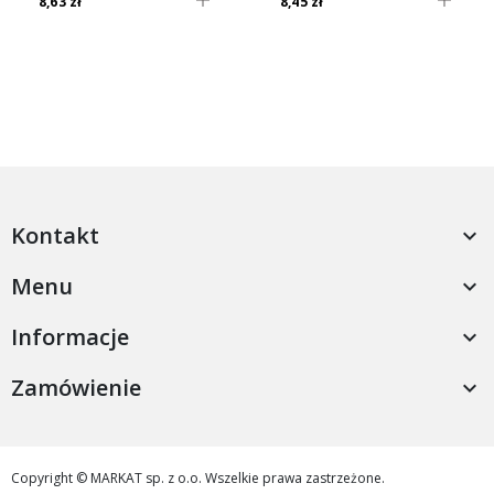
8,63 zł
8,45 zł
Kontakt

Menu

Informacje

Zamówienie

Copyright © MARKAT sp. z o.o. Wszelkie prawa zastrzeżone.