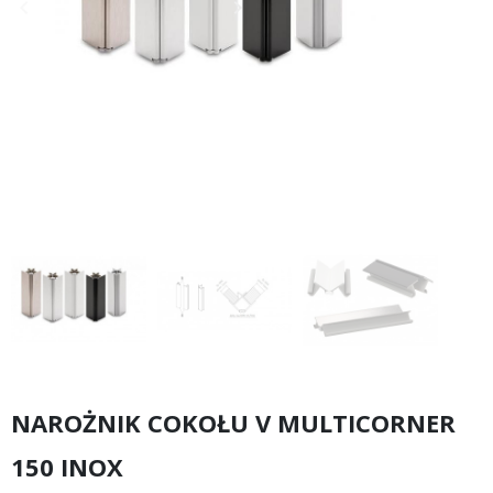
keyboard_arrow_left
keyboard_arrow_right
Poprzedni
Następny
NAROŻNIK COKOŁU V MULTICORNER
150 INOX