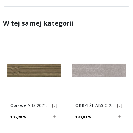
W tej samej kategorii
Obrzeże ABS 20210 Mx Lamele Brązowe Do Płyty SWISS KRONO 0022980-0023281
OBRZEŻE ABS O 22/0.8 30170 To 100 Mb Premium 0022977
105,20 zł
180,93 zł