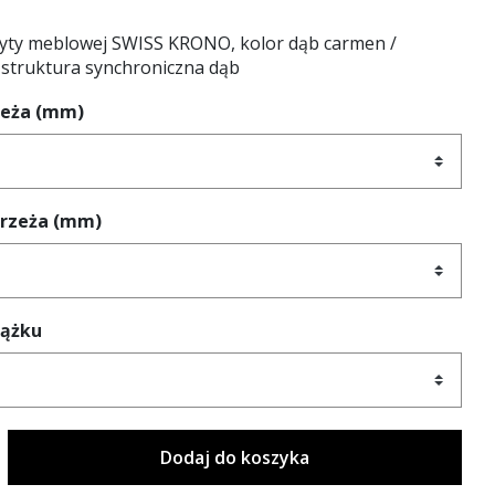
łyty meblowej SWISS KRONO, kolor dąb carmen /
, struktura synchroniczna dąb
zeża (mm)
brzeża (mm)
rążku
Dodaj do koszyka