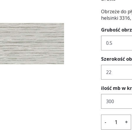
Obrzeże do p
helsinki 3316
Grubość obr
Szerokość o
ilość mb w k
-
+