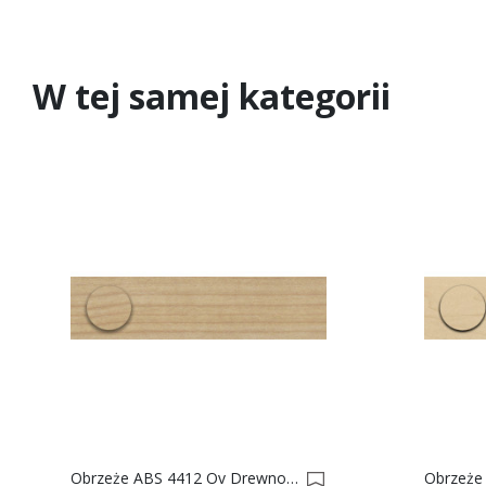
W tej samej kategorii
Obrzeże ABS 4412 Ov Drewno Lipowe Kremowe Do Płyty SWISS KRONO 0017204-0017207