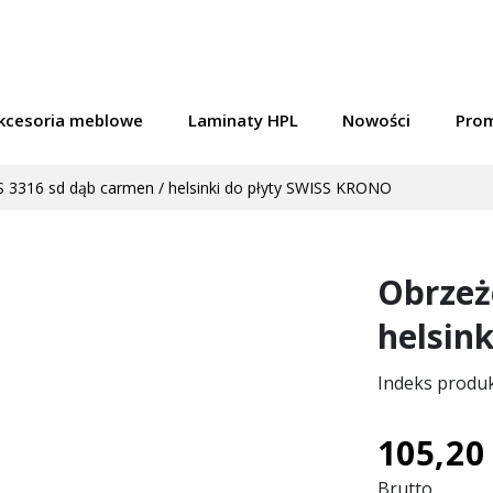
kcesoria meblowe
Laminaty HPL
Nowości
Pro
 3316 sd dąb carmen / helsinki do płyty SWISS KRONO
Obrzeż
helsin
Indeks produ
105,20 
Brutto