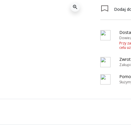
zoom_in
Dodaj do
Dosta
Dowiez
Przy z
celu u
Zwrot
Zakupi
Pomoc
Służym