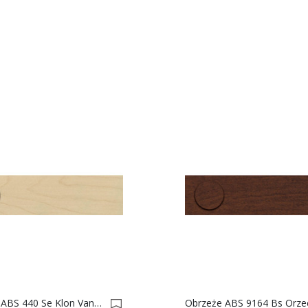
Obrzeże ABS 440 Se Klon Vancouver Jasny Do Płyty SWISS KRONO 0004130-0004237