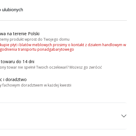
 ulubionych
wa na terenie Polski
iemy produkt wprost do Twojego domu
akupie płyt i blatów meblowych prosimy o kontakt z działem handlowym w
zgodnienia transportu ponadgabarytowego
 towaru do 14 dni
ony towar nie spełnił Twoich oczekiwań? Możesz go zwrócić
 i doradztwo
y fachowym doradztwem w każdej kwestii