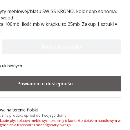
łyty meblowej/blatu SWISS KRONO, kolor dąb sonoma,
e wood
a 100mb, ilość mb w krążku to 25mb. Zakup 1 sztuki =
Dodaj do koszyka
 ulubionych
Powiadom o dostępności
wa na terenie Polski
iemy produkt wprost do Twojego domu
akupie płyt i blatów meblowych prosimy o kontakt z działem handlowym w
zgodnienia transportu ponadgabarytowego