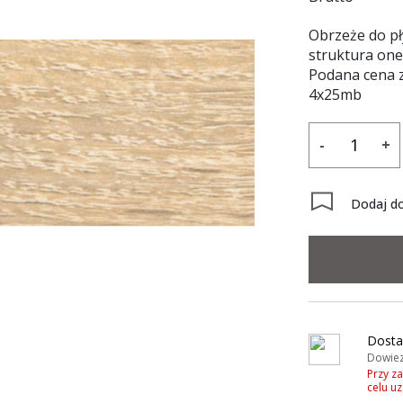
Obrzeże do p
struktura on
Podana cena z
4x25mb
-
+
Dodaj do
Dosta
Dowiez
Przy z
celu u