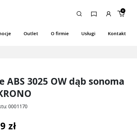
0
mocje
Outlet
O firmie
Usługi
Kontakt
e ABS 3025 OW dąb sonoma
 KRONO
ktu: 0001170
9 zł