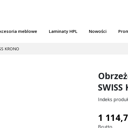
kcesoria meblowe
Laminaty HPL
Nowości
Pro
ISS KRONO
Obrzeż
SWISS
Indeks produ
1 114,7
Brutto