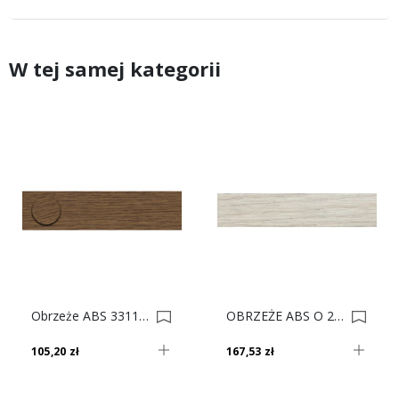
W tej samej kategorii
Obrzeże ABS 3311 Sd Dąb Traviata Do Płyty SWISS KRONO 0001993-0001162
OBRZEŻE ABS O 22/0.8 20734 Ov 100 Mb D/new 0035659-0035691
105,20 zł
167,53 zł