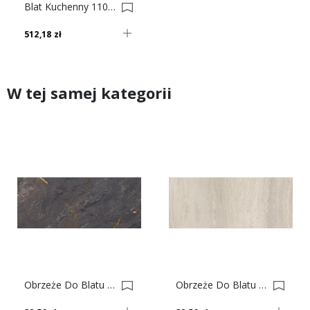
Blat Kuchenny 1103 SM Terrazzo Marrone, 38mm 0021382-0021383
512,18 zł
W tej samej kategorii
Obrzeże Do Blatu 38 60684 SA KAMIEŃ AURUM 0033897
Obrzeże Do Blatu 38 1098 SM TRAWERTYN TIRAMISU 0021435