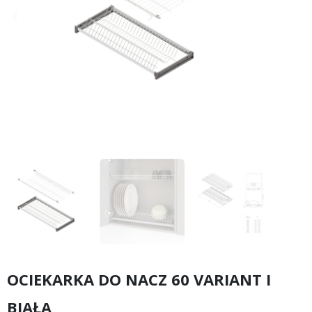
keyboard_arrow_left
keyboard_arrow_right
Poprzedni
Następny
OCIEKARKA DO NACZ 60 VARIANT I
BIAŁA