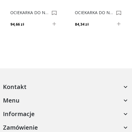
OCIEKARKA DO NACZ JEDNOPOZIOM 60 CHROM 0002508
OCIEKARKA DO NACZ 80 VARIANT III EF.CHR 0008873
94,66 zł
84,34 zł
Kontakt

Menu

Informacje

Zamówienie
